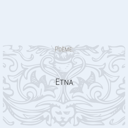
Poème:
Etna