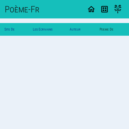
Poème-Fr
Site De
Les Ecrivains
Auteur
Poeme De
Poemes
Poetes
Vautuit
Vautuit