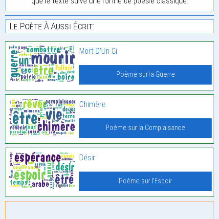
que le texte suive une forme de poésie classique.
Le Poète À Aussi Écrit:
Mort D’Un Gi
Poème sur la Guerre
Chimère
Poème sur la Complaisance
Désir
Poème sur l'Espoir