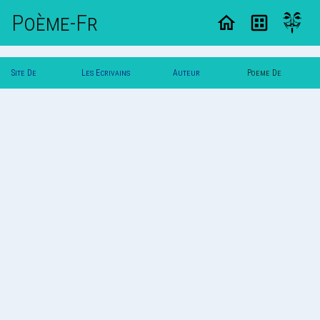
Poème-Fr
Site De
Les Ecrivains
Auteur
Poeme De
Poemes
Poetes
Vautuit
Vautuit