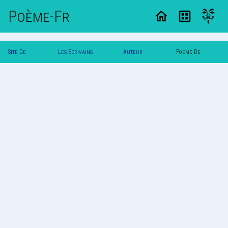
Poème-Fr
Site De
Les Ecrivains
Auteur
Poeme De
Poemes
Poetes
Vautuit
Vautuit