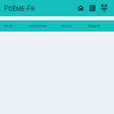
Poème-Fr
Site De
Les Ecrivains
Auteur
Poeme De
Poemes
Poetes
Vautuit
Vautuit