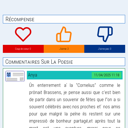
Récompense
Coup de coeur: 0
J’aime: 2
J’aime pas: 0
Commentaires Sur La Poesie
Anya
11/04/2025 11:18
Ûn enterrement a ́la "Cornelius" comme le
prônait Brassens, je pense aussi que c’est bien
de partir dans un souvenir de fêtes que l"on a si
souvent célébrés avec.nos proches et ́ nos amis
pour que malgré la peîne ils restent sur une
impressiô de bonheur partagé,et après tout la