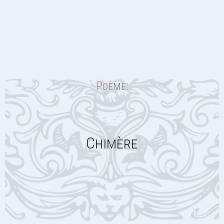
Poème:
Chimère