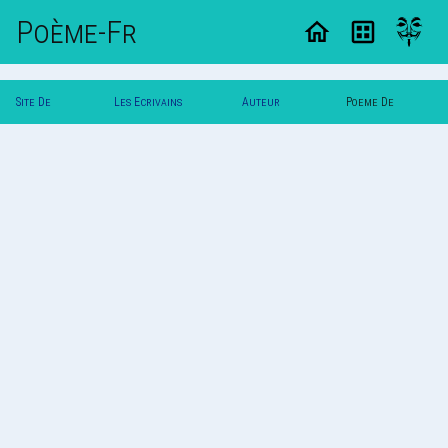
Poème-Fr
Site De
Les Ecrivains
Auteur
Poeme De
Poemes
Poetes
Vautuit
Vautuit