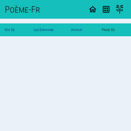
Poème-Fr
Site De
Les Ecrivains
Auteur
Prose De
Poemes
Poetes
Vautuit
Vautuit