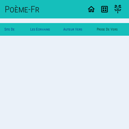
Poème-Fr
Site De
Les Ecrivains
Auteur Vers
Prose De Vers
Poemes
Poetes
Luisant
Luisant