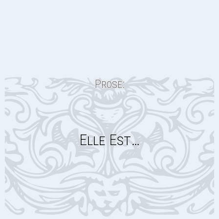
Prose:
Elle Est…