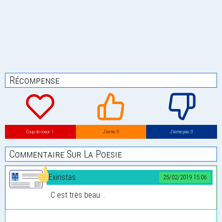
Récompense
Coup de coeur: 1
J’aime: 0
J’aime pas: 0
Commentaire Sur La Poesie
Exinstas
25/02/2019 15:06
C est très beau. .