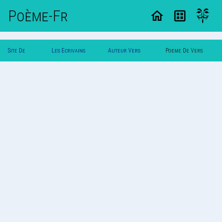
Poème-Fr
Site De
Les Ecrivains
Auteur Vers
Poeme De Vers
Poemes
Poetes
Luisant
Luisant