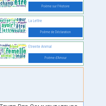
Poème sur l'Histoire
La Lettre
Poème de Déclaration
Etreinte Animal
Poème d'Amour