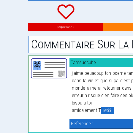
Coup de coeur: 0
Commentaire Sur La 
Tamsuccube
j’aime beuacoup ton poeme tant 
dans la vie et que si ça c’est p
monde aimerai retourner dans l
erreur n risque d’en faire des pl
bisou a toi
amicalement T
M!$$
Référence :