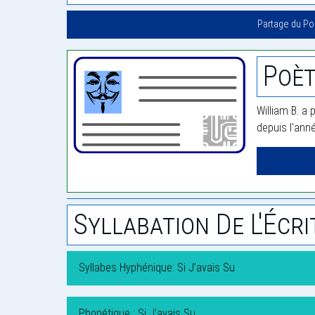
Partage du P
Poèt
William B. a 
depuis l'ann
Syllabation De L'Écri
Syllabes Hyphénique: Si J’avais Su
Phonétique : Si J’avais Su