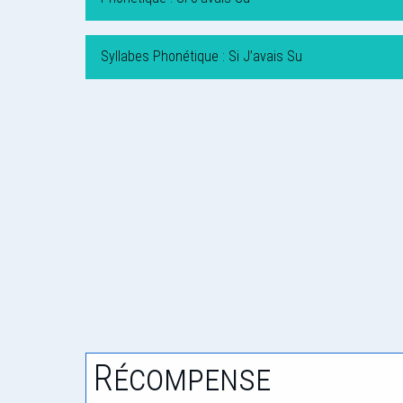
Syllabes Phonétique : Si J’avais Su
Récompense