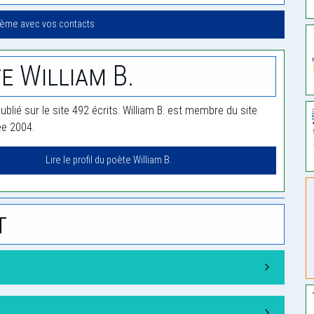
oème avec vos contacts
e William B.
publié sur le site 492 écrits. William B. est membre du site
ée 2004.
Lire le profil du poète William B.
t