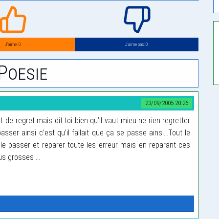
J’aime: 0
J’aime pas: 0
Poesie
23/09/2005 20:26
de regret mais dit toi bien qu’il vaut mieu ne rien regretter
asser ainsi c’est qu’il fallait que ça se passe ainsi...Tout le
e passer et reparer toute les erreur mais en reparant ces
us grosses ...