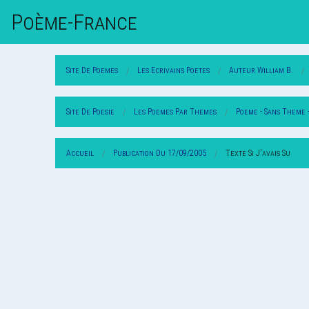
Poème-Fr
Ance
Site De Poemes
Les Ecrivains Poetes
Auteur William B.
Site De Poesie
Les Poemes Par Themes
Poeme - Sans Theme 
Accueil
Publication Du 17/09/2005
Texte Si J'avais Su