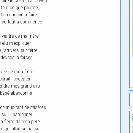
 faire le chemin à l’envers
tout ce que j’ai raté,
ait du chemin à faire
là ou tout à commencé
e ventre de ma mère
t fallu m’expliquer
j’arriverai sur terre
 devrais la forcer
rivée de mon frère
udrait l’accepter
endre mes grand airs
t bébé abandonné
 connus tant de misères
s su lui pardonner
 la fierté de mon père
ce qui allait se passer