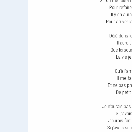
Si l’on me faisait
Pour refaire 
Il y en aur
Pour arriver 
Déjà dans l
Il aurai
Que lorsque 
La vie je
Qu’à l’ar
Il me fa
Et ne pas pr
De peti
Je n’aurais pas
Si j’avai
J’aurais fait
Si j’avais su 