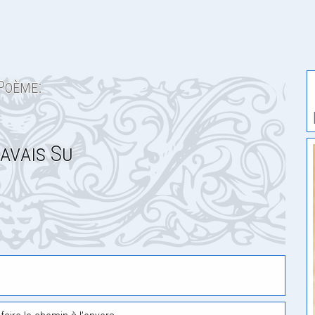
Poème:
’avais Su