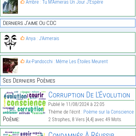
Ambre : Tu M’Aimeras Un Jour J’Espère
Derniers J'aime Ou CDC
Anya : J’Aimerais
Ax-Pandocchi : Même Les Étoiles Meurent
Ses Derniers Poèmes
Corruption De L’Évolution
Publié le 11/08/2024 à 22:05
Thème de l'écrit :
Poème sur la Conscience
Poème:
2 Strophes, 8 Vers [4,4] avec 49 Mots.
Condamnés À Réussir