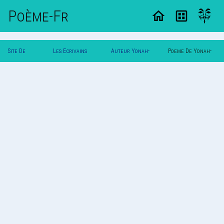
Poème-Fr
Site De
Les Ecrivains
Auteur Yonah-
Poeme De Yonah-
Poemes
Poetes
John
John