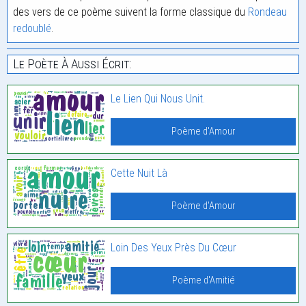
des vers de ce poème suivent la forme classique du
Rondeau
redoublé
.
Le Poète À Aussi Écrit:
Le Lien Qui Nous Unit.
Poème d'Amour
Cette Nuit Là
Poème d'Amour
Loin Des Yeux Près Du Cœur
Poème d'Amitié