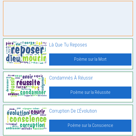
Là Que Tu Reposes
Poème sur la Mort
Condamnés À Réussir
Poème sur la Réussite
Corruption De L’Évolution
Poème sur la Conscience