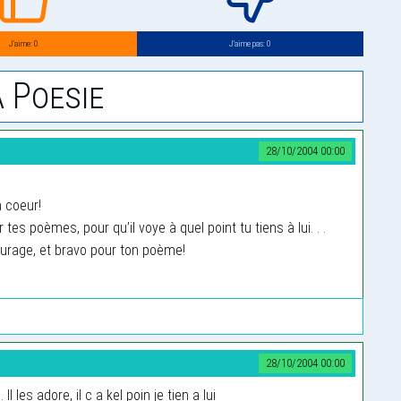
J’aime: 0
J’aime pas: 0
 Poesie
28/10/2004 00:00
n coeur!
 tes poèmes, pour qu’il voye à quel point tu tiens à lui. . .
ourage, et bravo pour ton poème!
28/10/2004 00:00
 Il les adore, il c a kel poin je tien a lui