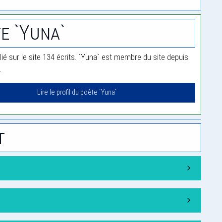
e `Yuna`
lié sur le site 134 écrits. `Yuna` est membre du site depuis
.
Lire le profil du poète `Yuna`
t