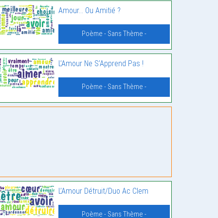
Amour… Ou Amitié ?
Poème - Sans Thème -
L’Amour Ne S’Apprend Pas !
Poème - Sans Thème -
L’Amour Détruit/Duo Ac Clem
Poème - Sans Thème -