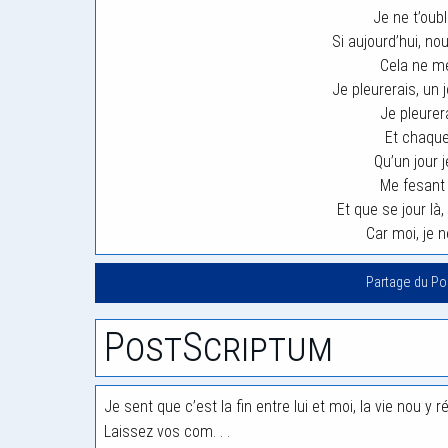
Je ne t’oub
Si aujourd’hui, no
Cela ne me
Je pleurerais, un 
Je pleurera
Et chaque
Qu’un jour j
Me fesant
Et que se jour là
Car moi, je n
Partage du P
PostScriptum
Je sent que c’est la fin entre lui et moi, la vie nou y r
Laissez vos com. . .