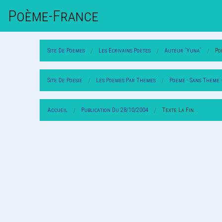
Poème-Fr
Ance
Site De Poemes
Les Ecrivains Poetes
Auteur `Yuna`
Po
Site De Poesie
Les Poemes Par Themes
Poeme - Sans Theme 
Accueil
Publication Du 28/10/2004
Texte La Fin. .