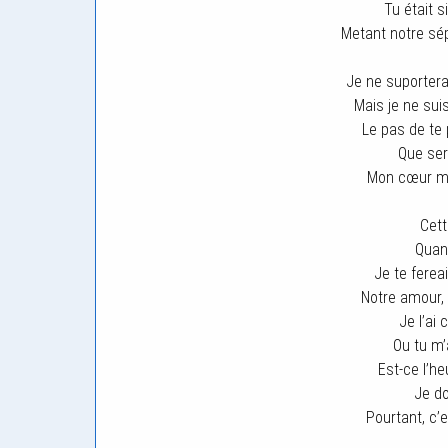
Tu était 
Metant notre sép
Je ne suportera
Mais je ne suis
Le pas de te
Que ser
Mon cœur me 
Cett
Quand
Je te ferea
Notre amour, 
Je l’ai 
Ou tu m’
Est-ce l’h
Je do
Pourtant, c’e