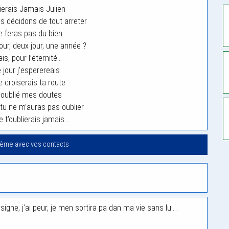
lierais Jamais Julien
us décidons de tout arreter
 feras pas du bien
jour, deux jour, une année ?
is, pour l’éternité…
 jour j’esperereais
e croiserais ta route
 oublié mes doutes
, tu ne m’auras pas oublier
e t’oublierais jamais…
oème avec vos contacts
ésigne, j’ai peur, je men sortira pa dan ma vie sans lui. .