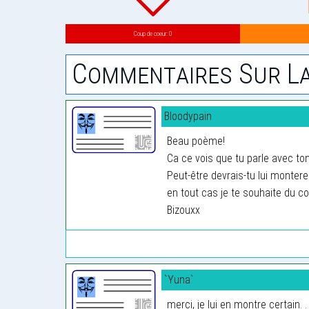
Coup de coeur: 0
Commentaires Sur La
Bloodypain
Beau poème!
Ca ce vois que tu parle avec to
Peut-être devrais-tu lui monterer
en tout cas je te souhaite du c
Bizouxx
`Yuna`
merci, je lui en montre certain. . .