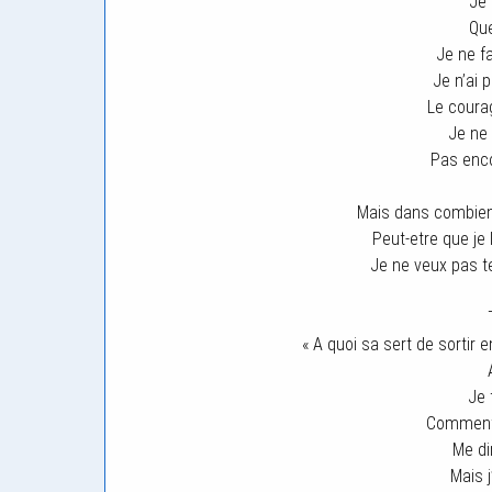
Je 
Que
Je ne f
Je n’ai 
Le coura
Je ne
Pas enco
Mais dans combien 
Peut-etre que je
Je ne veux pas te
« A quoi sa sert de sortir e
Je 
Comment p
Me di
Mais 