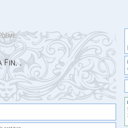
Poème:
 Fin. .