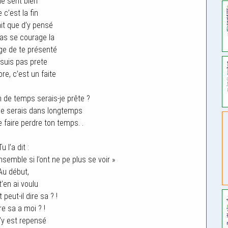
le sent bien
 c’est la fin
ait que d’y pensé
pas se courage la
ge de te présenté
 suis pas prete
re, c’est un faite
de temps serais-je prête ?
 le serais dans longtemps
 faire perdre ton temps. .
Tu l’a dit :
nsemble si l’ont ne pe plus se voir »
Au début,
t’en ai voulu
eut-il dire sa ? !
re sa a moi ? !
j’y est repensé