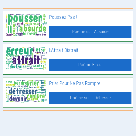
Poussez Pas !
Poème sur l'Absurde
L’Attrait Distrait
Poème Erreur
Prier Pour Ne Pas Rompre
Poème sur la Détresse