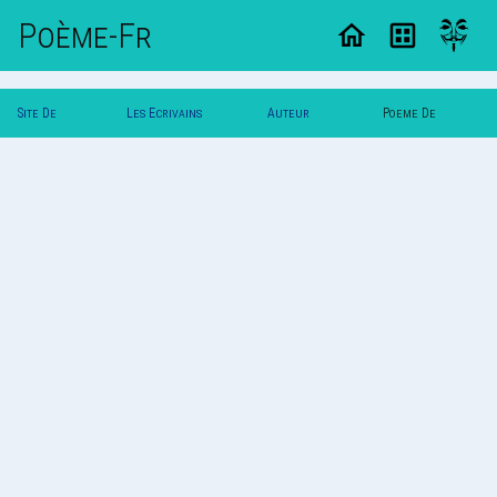
Poème-Fr
Site De
Les Ecrivains
Auteur
Poeme De
Poemes
Poetes
Zeugme
Zeugme