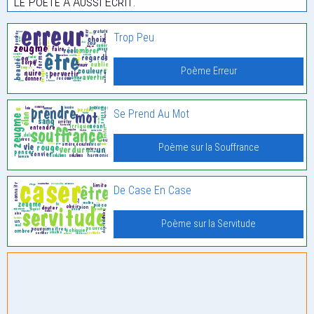
Le Poète À Aussi Écrit:
Trop Peu
Poème Erreur
Se Prend Au Mot
Poème sur la Souffrance
De Case En Case
Poème sur la Servitude