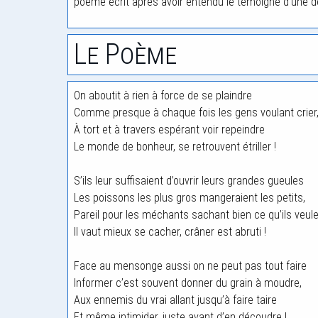
poème écrit après avoir entendu le témoigne d’une d
Le Poème
On aboutit à rien à force de se plaindre
Comme presque à chaque fois les gens voulant crier
À tort et à travers espérant voir repeindre
Le monde de bonheur, se retrouvent étriller !
S’ils leur suffisaient d’ouvrir leurs grandes gueules
Les poissons les plus gros mangeraient les petits,
Pareil pour les méchants sachant bien ce qu’ils veul
Il vaut mieux se cacher, crâner est abruti !
Face au mensonge aussi on ne peut pas tout faire
Informer c’est souvent donner du grain à moudre,
Aux ennemis du vrai allant jusqu’à faire taire
Et même intimider, juste avant d’en découdre !