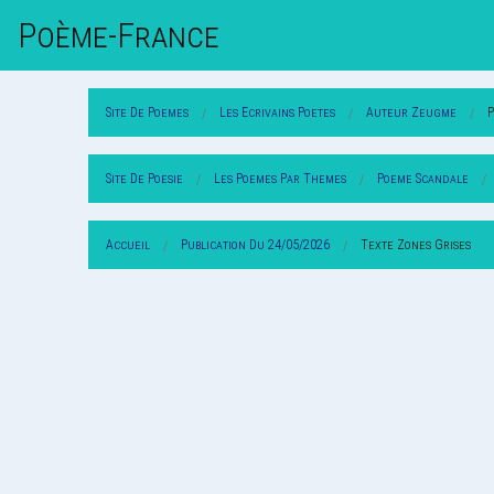
Poème-Fr
Ance
Site De Poemes
Les Ecrivains Poetes
Auteur Zeugme
Site De Poesie
Les Poemes Par Themes
Poeme Scandale
Accueil
Publication Du 24/05/2026
Texte Zones Grises