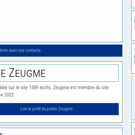
oème avec vos contacts
te Zeugme
lié sur le site 1589 écrits. Zeugme est membre du site
ée 2022.
Lire le profil du poète Zeugme