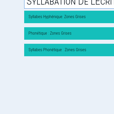
Syllabation De L'Écri
Syllabes Hyphénique: Zones Grises
Phonétique : Zones Grises
Syllabes Phonétique : Zones Grises