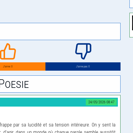
J’aime: 0
J’aime pas: 0
Poesie
24/05/2026 08:47
appe par sa lucidité et sa tension intérieure. On y sent la
cer, d’agir, dans un monde où chaque parole semble aussitôt