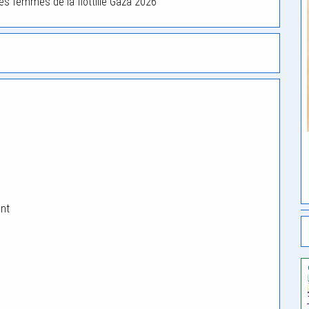
es femmes de la flottille Gaza 2026
,
ent