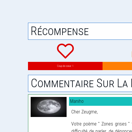
Récompense
Coup de coeur: 1
Commentaire Sur La 
Maniho
Cher Zeugme,
Votre poème " Zones grises " fr
difficulté de parler, de dénon