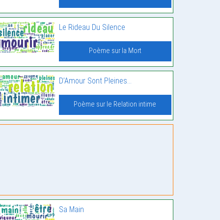
Le Rideau Du Silence
Poème sur la Mort
D’Amour Sont Pleines…
Poème sur le Relation intime
Sa Main