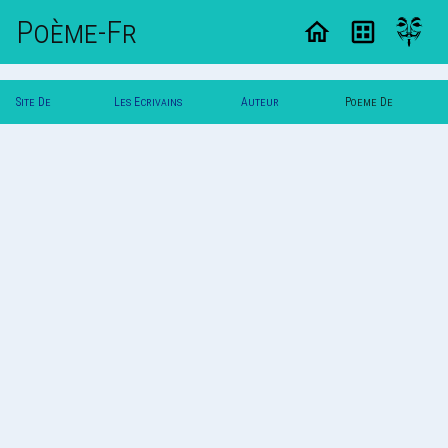
Poème-Fr
Site De
Les Ecrivains
Auteur
Poeme De
Poemes
Poetes
Zeugme
Zeugme