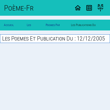
Poème-Fr
Accueil
Les
Poemes Par
Les Publications Du
Poesie
Poesies
Date
12/12/2005
Les Poemes Et Publication Du : 12/12/2005