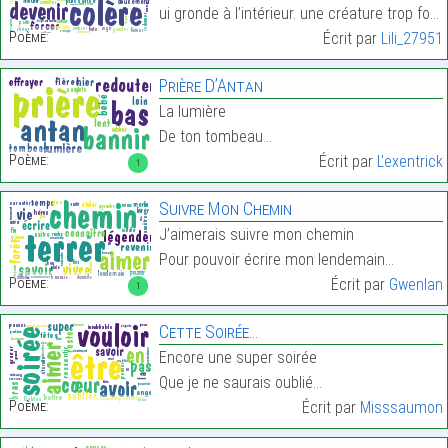
ui gronde à l’intérieur. une créature trop forte p…
Poème:
Écrit par
Lili_27951
Prière D’Antan
La lumière
De ton tombeau…
Poème:
Écrit par
L'exentrick
1
Suivre Mon Chemin
J’aimerais suivre mon chemin
Pour pouvoir écrire mon lendemain…
Poème:
Écrit par
Gwenlan
1
Cette Soirée…
Encore une super soirée
Que je ne saurais oublié…
Poème:
Écrit par
Misssaumon