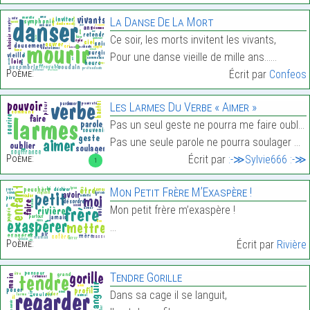
La Danse De La Mort
Ce soir, les morts invitent les vivants,
Pour une danse vieille de mille ans……
Poème:
Écrit par
Confeos
Les Larmes Du Verbe « Aimer »
Pas un seul geste ne pourra me faire oublier ;
Pas une seule parole ne pourra soulager ma souffra…
Poème:
Écrit par
:-≫Sylvie666 :-≫
1
Mon Petit Frère M’Exaspère !
Mon petit frère m’exaspère !
…
Poème:
Écrit par
Rivière
Tendre Gorille
Dans sa cage il se languit,