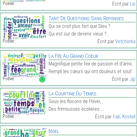
Poème:
Écrit par
Lio
Tant De Questions Sans Reponses
Qui se croit plus fort que Dieu ?
Qui est sur de devenir vieux ?…
Poème:
Écrit par
Vetchorka
La Fée Au Grand Coeur
Magnifique petite fée de passion et d’amour
Rempli les cœurs qui ont douleurs et souffrances…
Poème:
Écrit par
Jjp
1
La Courtine Du Temps…
Sous les flocons de l’hiver,
Des frimousses écolières……
Poème:
Écrit par
Fab, Kristell
Noël