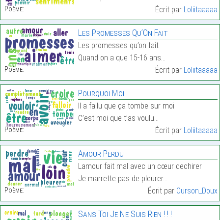
Poème:
Écrit par
Loliitaaaaa
Les Promesses Qu’On Fait
Les promesses qu’on fait
Quand on a que 15-16 ans…
Poème:
Écrit par
Loliitaaaaa
Pourquoi Moi
Il a fallu que ça tombe sur moi
C’est moi que t’as voulu…
Poème:
Écrit par
Loliitaaaaa
Amour Perdu
Lamour fait mal avec un cœur dechirer
Je marrette pas de pleurer…
Poème:
Écrit par
Ourson_Doux
Sans Toi Je Ne Suis Rien ! ! !