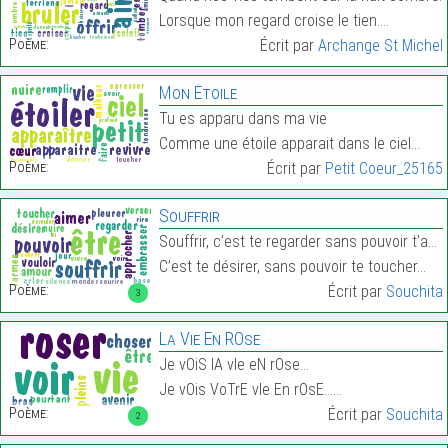
Lorsque mon regard croise le tien.…
Poème:
Écrit par
Archange St Michel
Mon Étoile
Tu es apparu dans ma vie
Comme une étoile apparait dans le ciel…
Poème:
Écrit par
Petit Coeur_25165
Souffrir
Souffrir, c’est te regarder sans pouvoir t’approch
C’est te désirer, sans pouvoir te toucher…
Poème:
Écrit par
Souchita
3
La Vie En ROse
Je vOiS lA vIe eN rOse…
Je vOis VoTrE vIe En rOsE……
Poème:
Écrit par
Souchita
2