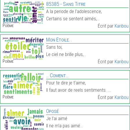
85385 - Sans Titre
A la periode de l’adolescence,
Certains se sentent aimés,…
Poème:
Écrit par
Karibou
Mon Étoile. .
Sans toi,
Le ciel ne brille plus,…
Poème:
Écrit par
Karibou
… Coment…
Pour te dire je t’aime,
Il faut avoir de reels sentiments. .…
Poème:
Écrit par
Karibou
Oposé
Je l’ai aimé
Il ne m’a pas aimé…