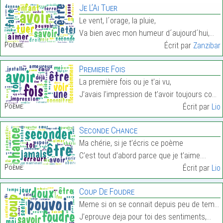
Je L’Ai Tuer
Le vent, l´orage, la pluie,
Va bien avec mon humeur d´aujourd´hui,…
Poème:
Écrit par
Zanzibar
Premiere Fois
La première fois ou je t’ai vu,
J’avais l’impression de t’avoir toujours connu.…
Poème:
Écrit par
Lio
Seconde Chance
Ma chérie, si je t’écris ce poème
C’est tout d’abord parce que je t’aime.…
Poème:
Écrit par
Lio
Coup De Foudre
Meme si on se connait depuis peu de temps,
J’eprouve deja pour toi des sentiments,…