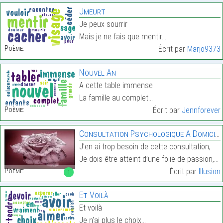
Jmeurt
Je peux sourrir
Mais je ne fais que mentir…
Poème:
Écrit par
Marjo9373
Nouvel An
A cette table immense
La famille au complet…
Poème:
Écrit par
Jennforever
Consultation Psychologique A Domicile ^^
J’en ai trop besoin de cette consultation,
Je dois être atteint d’une folie de passion,…
Poème:
Écrit par
Illusion
1
Et Voilà
Et voilà
Je n’ai plus le choix…