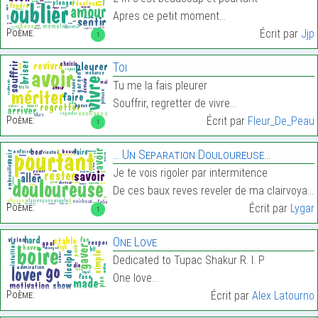
Apres ce petit moment…
Poème:
Écrit par
Jjp
1
Toi
Tu me la fais pleurer
Souffrir, regretter de vivre…
Poème:
Écrit par
Fleur_De_Peau
1
… Un Separation Douloureuse…
Je te vois rigoler par intermitence
De ces baux reves reveler de ma clairvoyance…
Poème:
Écrit par
Lygar
1
One Love
Dedicated to Tupac Shakur R. I. P
One love…
Poème:
Écrit par
Alex Latourno