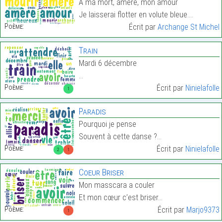
A ma mort, amère, mon amour
Je laisserai flotter en volute bleue.…
Poème:
Écrit par
Archange St Michel
Train
Mardi 6 décembre
…
Poème:
Écrit par
Ninielafolle
1
Paradis
Pourquoi je pense
Souvent à cette danse ?…
Poème:
Écrit par
Ninielafolle
2
1
Coeur Briser
Mon masscara a couler
Et mon cœur c’est briser…
Poème:
Écrit par
Marjo9373
1