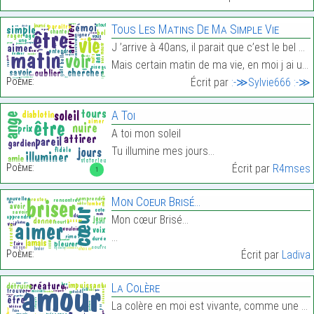
Tous Les Matins De Ma Simple Vie
J ’arrive à 40ans, il parait que c’est le bel age
Mais certain matin de ma vie, en moi j ai une cert…
Poème:
Écrit par
:-≫Sylvie666 :-≫
A Toi
A toi mon soleil
Tu illumine mes jours…
Poème:
Écrit par
R4mses
1
Mon Coeur Brisé…
Mon cœur Brisé…
…
Poème:
Écrit par
Ladiva
La Colère
La colère en moi est vivante, comme une créature q