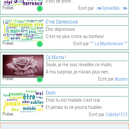
Il est de profil.…
Poème:
Écrit par
:-≫Sylvie666 :-≫
1
Être Depressive
Être dépressive
C’est ne plus croire au bonheur…
Poème:
Écrit par
°° La Mysterieuse °°
1
Ce Matin !
Seule, je me suis réveillée ce matin,
À ma surprise, je n’avais plus rien,…
Poème:
Écrit par
Illusion
3
Enzo
Enzo tu est malade c’est vrai
Et jamais tu ne pourra l’oublier…
Poème:
Écrit par
Calista1512