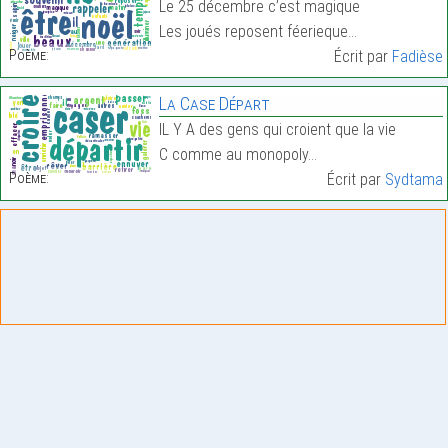
Le 25 décembre c’est magique
Les joués reposent féerieque…
Poème:
Écrit par
Fadièse
La Case Départ
IL Y A des gens qui croient que la vie
C comme au monopoly…
Poème:
Écrit par
Sydtama