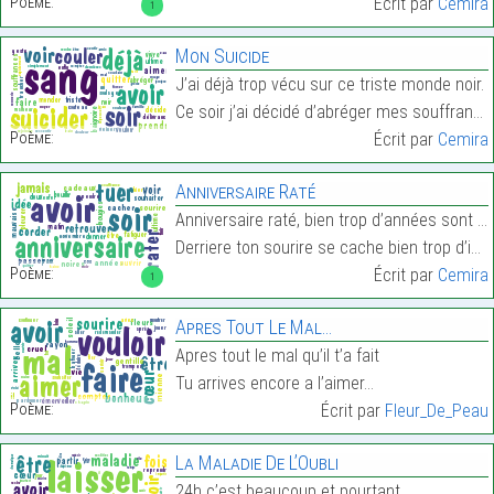
Poème:
Écrit par
Cemira
1
Mon Suicide
J’ai déjà trop vécu sur ce triste monde noir.
Ce soir j’ai décidé d’abréger mes souffrances.…
Poème:
Écrit par
Cemira
Anniversaire Raté
Anniversaire raté, bien trop d’années sont passées
Derriere ton sourire se cache bien trop d’idées no…
Poème:
Écrit par
Cemira
1
Apres Tout Le Mal…
Apres tout le mal qu’il t’a fait
Tu arrives encore a l’aimer…
Poème:
Écrit par
Fleur_De_Peau
La Maladie De L’Oubli
24h c’est beaucoup et pourtant