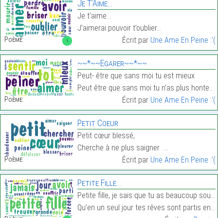
Je T’Aime…
Je t’aime…
J’aimerai pouvoir t’oublier…
Poème:
Écrit par
Une Ame En Peine :'(
1
~~*~~Egarer~~*~~
Peut- être que sans moi tu est mieux
Peut être que sans moi tu n’as plus honte…
Poème:
Écrit par
Une Ame En Peine :'(
Petit Coeur
Petit cœur blessé,
Cherche à ne plus saigner. .…
Poème:
Écrit par
Une Ame En Peine :'(
Petite Fille. .
Petite fille, je sais que tu as beaucoup souffert,
Qu’en un seul jour tes rêves sont partis en poussi…