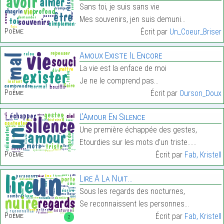
Sans toi, je suis sans vie
Mes souvenirs, jen suis demuni…
Poème:
Écrit par
Un_Coeur_Briser
Amoux Existe Il Encore
La vie est la enface de moi
Je ne le comprend pas…
Poème:
Écrit par
Ourson_Doux
L’Amour En Silence
Une première échappée des gestes,
Etourdies sur les mots d’un triste……
Poème:
Écrit par
Fab, Kristell
Lire À La Nuit…
Sous les regards des nocturnes,
Se reconnaissent les personnes…
Poème:
Écrit par
Fab, Kristell
2