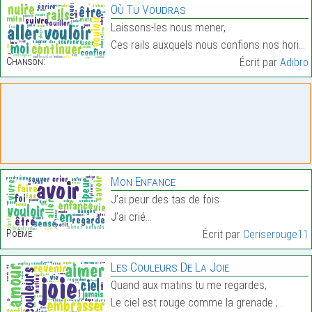
Où Tu Voudras
Laissons-les nous mener,
Ces rails auxquels nous confions nos horizons,…
Chanson:
Écrit par
Adibro
Mon Enfance
J’ai peur des tas de fois
J’ai crié…
Poème:
Écrit par
Ceriserouge11
Les Couleurs De La Joie
Quand aux matins tu me regardes,
Le ciel est rouge comme la grenade ;…