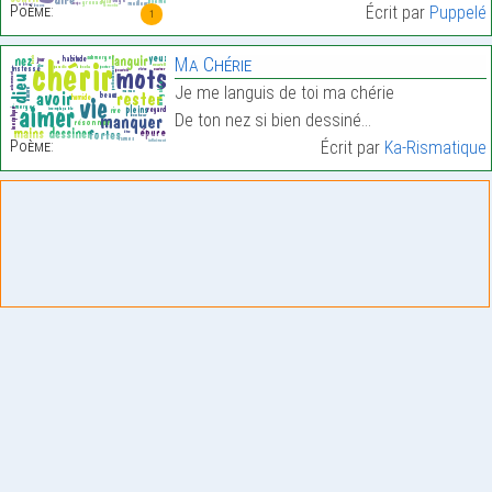
Poème:
Écrit par
Puppelé
1
Ma Chérie
Je me languis de toi ma chérie
De ton nez si bien dessiné…
Poème:
Écrit par
Ka-Rismatique