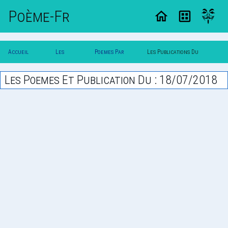
Poème-Fr
Accueil
Les
Poemes Par
Les Publications Du
Poesie
Poesies
Date
18/07/2018
Les Poemes Et Publication Du : 18/07/2018