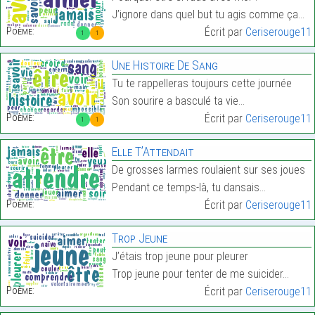
J’ignore dans quel but tu agis comme ça…
Poème:
Écrit par
Ceriserouge11
1
1
Une Histoire De Sang
Tu te rappelleras toujours cette journée
Son sourire a basculé ta vie…
Poème:
Écrit par
Ceriserouge11
1
1
Elle T’Attendait
De grosses larmes roulaient sur ses joues
Pendant ce temps-là, tu dansais…
Poème:
Écrit par
Ceriserouge11
Trop Jeune
J’étais trop jeune pour pleurer
Trop jeune pour tenter de me suicider…
Poème:
Écrit par
Ceriserouge11