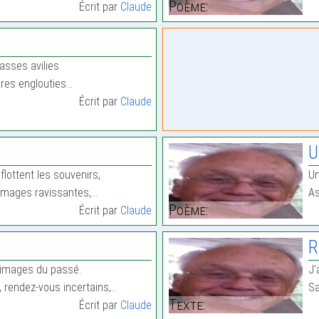
Poème:
Écrit par
Claude
asses avilies
ères englouties…
Écrit par
Claude
U
flottent les souvenirs,
Un
’images ravissantes,…
As
Poème:
Écrit par
Claude
R
 images du passé.
J’
, rendez-vous incertains,…
Sa
Texte:
Écrit par
Claude