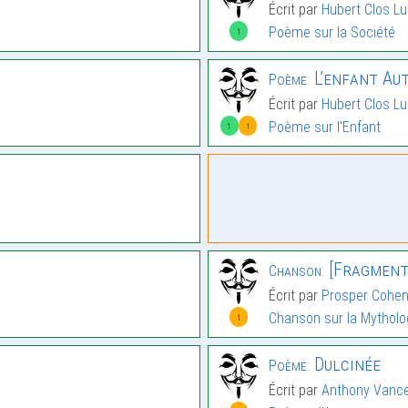
Écrit par
Hubert Clos L
Poème sur la Société
1
L’enfant Aut
Poème:
Écrit par
Hubert Clos L
Poème sur l'Enfant
1
1
[Fragment
Chanson:
Écrit par
Prosper Cohe
Chanson sur la Mytholo
1
Dulcinée
Poème:
Écrit par
Anthony Vanc