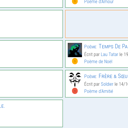
Poème d'Amour
1
Temps De Pa
Poème:
Écrit par
Lau Tatar
le 1
Poème de Noël
1
Frère & Sœu
Poème:
Écrit par
Soldier
le 14/1
Poème d'Amitié
1
le.