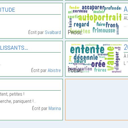
itude
A
A
…
Prose:
Écrit par
Svalbard
lissants…
2
À 
…
L 
Poème:
Écrit par
Abistre
ent, petites !
herche, paniquent !…
Écrit par
Marina