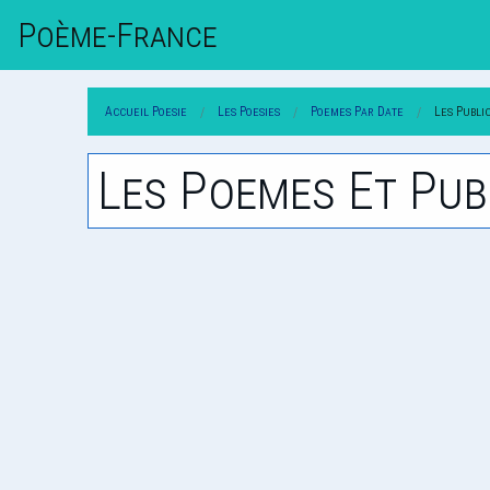
Poème-Fr
Ance
Accueil Poesie
Les Poesies
Poemes Par Date
Les Publi
Les Poemes Et Pub