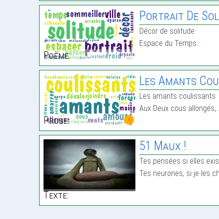
Portrait De Sol
Décor de solitude
Espace du Temps…
Poème:
Les Amants Cou
Les amants coulissants
Aux Deux cous allongés,
Prose:
1
51 Maux !
Tes pensées si elles exist
Tes neurones, si je les c
Texte: