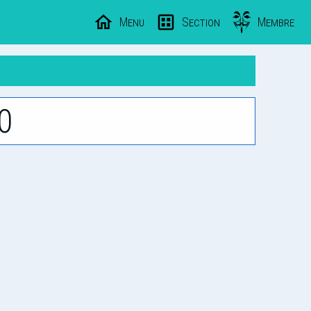
Menu
Section
Membre
0