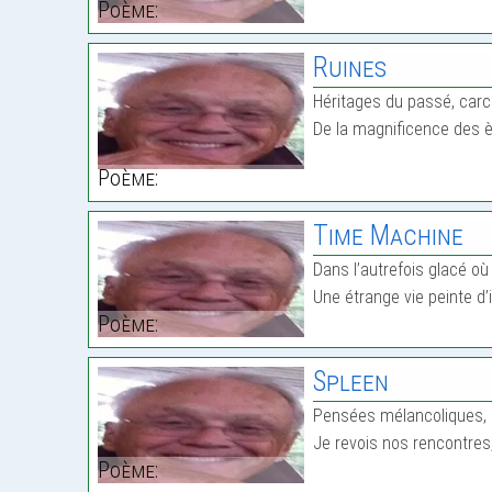
Poème:
Ruines
Héritages du passé, carc
De la magnificence des 
Poème:
Time Machine
Dans l’autrefois glacé où 
Une étrange vie peinte d
Poème:
Spleen
Pensées mélancoliques,
Je revois nos rencontres
Poème: