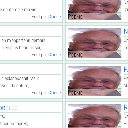
Da
 je contemple ma vie…
D’
Poème:
Écrit par
Claude
N
bien m’appartenir demain
Ch
 bien plus beau trésor,…
Te
Poème:
Écrit par
Claude
P
, éclaboussait l’azur
Pe
assait la nature,…
Ma
Poème:
Écrit par
Claude
orelle
R
ts,
Da
ont courus après,…
Po