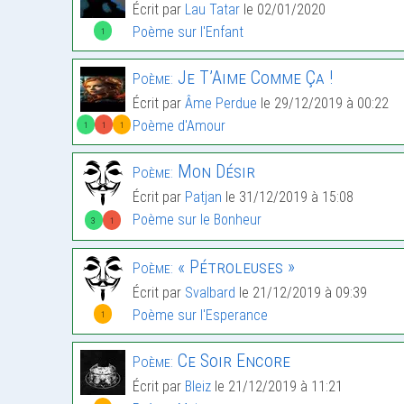
Écrit par
Lau Tatar
le 02/01/2020
Poème sur l'Enfant
1
Je T’Aime Comme Ça !
Poème:
Écrit par
Âme Perdue
le 29/12/2019 à 00:22
Poème d'Amour
1
1
1
Mon Désir
Poème:
Écrit par
Patjan
le 31/12/2019 à 15:08
Poème sur le Bonheur
3
1
« Pétroleuses »
Poème:
Écrit par
Svalbard
le 21/12/2019 à 09:39
Poème sur l'Esperance
1
Ce Soir Encore
Poème:
Écrit par
Bleiz
le 21/12/2019 à 11:21