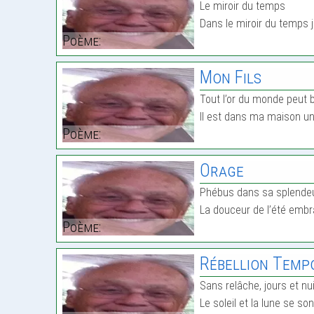
Le miroir du temps
Dans le miroir du temps
Poème:
Mon Fils
Tout l’or du monde peut 
Il est dans ma maison un
Poème:
Orage
Phébus dans sa splendeur
La douceur de l’été embr
Poème:
Rébellion Temp
Sans relâche, jours et nui
Le soleil et la lune se s