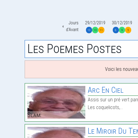
Jours
29/12/2019
30/12/2019
d'Avant
10
13
11
6
9
5
Les Poemes Postes
Voici les nouvea
Arc En Ciel
Assis sur un pré vert par
Les coquelicots,…
Slam:
Le Miroir Du T