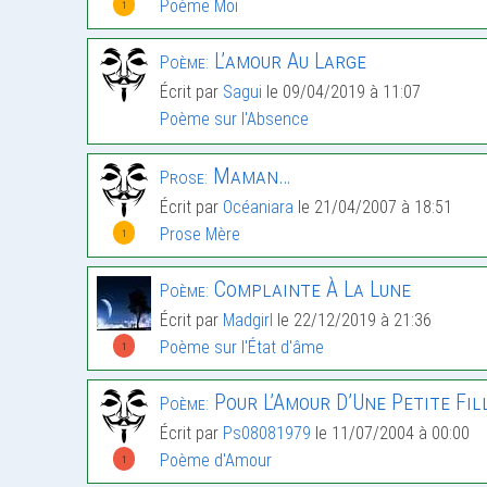
Poème Moi
1
L’amour Au Large
Poème:
Écrit par
Sagui
le 09/04/2019 à 11:07
Poème sur l'Absence
Maman…
Prose:
Écrit par
Océaniara
le 21/04/2007 à 18:51
Prose Mère
1
Complainte À La Lune
Poème:
Écrit par
Madgirl
le 22/12/2019 à 21:36
Poème sur l'État d'âme
1
Pour L’Amour D’Une Petite Fil
Poème:
Écrit par
Ps08081979
le 11/07/2004 à 00:00
Poème d'Amour
1