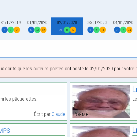
31/12/2019
01/01/2020
02/01/2020
03/01/2020
04/01/2020
7
0
2
5
23
12
21
8
17
8
6
11
7
7
24
ux écrits que les auteurs poètes ont posté le 02/01/2020 pour votre pl
L
mi les pâquerettes,
Le
…
Poème:
Écrit par
Claude
emps
L