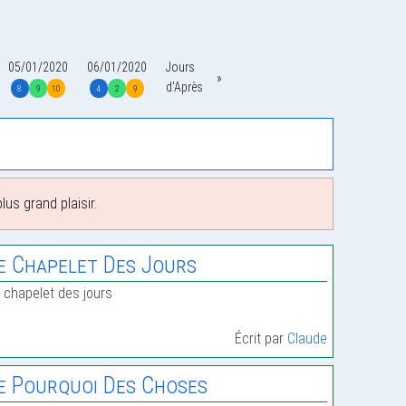
05/01/2020
06/01/2020
Jours
d'Après
8
9
10
4
2
9
us grand plaisir.
e Chapelet Des Jours
 chapelet des jours
Écrit par
Claude
e Pourquoi Des Choses