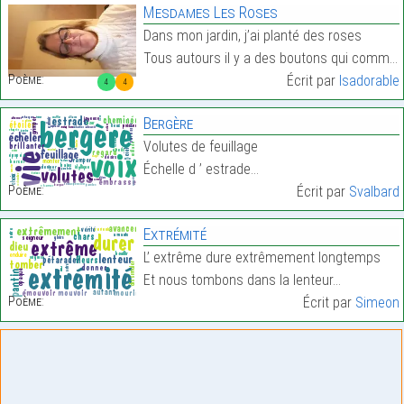
Mesdames Les Roses
Dans mon jardin, j’ai planté des roses
Tous autours il y a des boutons qui commencent à s…
Poème:
Écrit par
Isadorable
4
4
Bergère
Volutes de feuillage
Échelle d ’ estrade…
Poème:
Écrit par
Svalbard
Extrémité
L’ extrême dure extrêmement longtemps
Et nous tombons dans la lenteur…
Poème:
Écrit par
Simeon