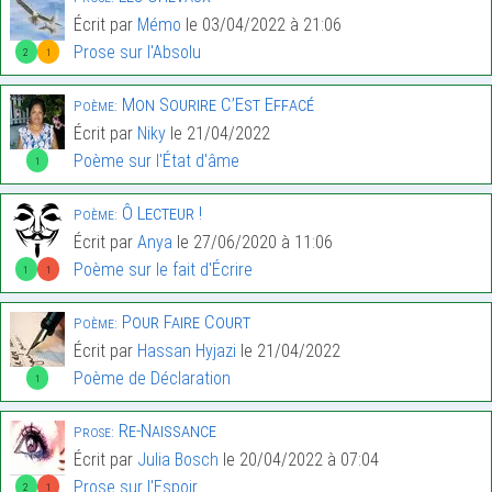
Écrit par
Mémo
le 03/04/2022 à 21:06
Prose sur l'Absolu
2
1
Mon Sourire C’Est Effacé
Poème:
Écrit par
Niky
le 21/04/2022
Poème sur l'État d'âme
1
Ô Lecteur !
Poème:
Écrit par
Anya
le 27/06/2020 à 11:06
Poème sur le fait d'Écrire
1
1
Pour Faire Court
Poème:
Écrit par
Hassan Hyjazi
le 21/04/2022
Poème de Déclaration
1
Re-Naissance
Prose:
Écrit par
Julia Bosch
le 20/04/2022 à 07:04
Prose sur l'Espoir
2
1