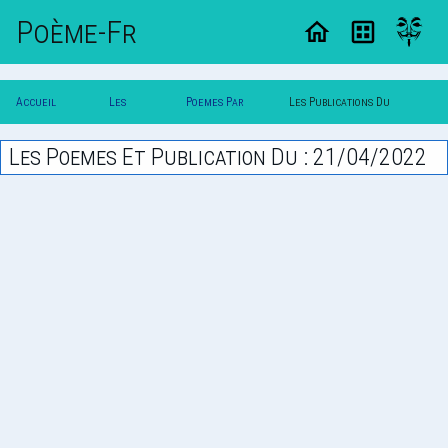
Poème-Fr
Accueil
Les
Poemes Par
Les Publications Du
Poesie
Poesies
Date
21/04/2022
Les Poemes Et Publication Du : 21/04/2022