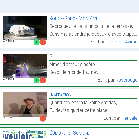
Rouge-Gorge Mon Ami !
Recroquevillé dans un coin de la terrasse,
Sans m’y attendre je découvre avec stupeur…
Poème:
Écrit par
Jérôme Aviron
1
1
Si…
Aimer d’amour sincère
Revoir le monde tourner,…
Poème:
Écrit par
Roserouge
1
1
Invitation
Quand adviendra la Saint-Mathias,
Tu devras quitter cette place.…
Poème:
Écrit par
Herivale
1
L’Ombre, Si Sombre