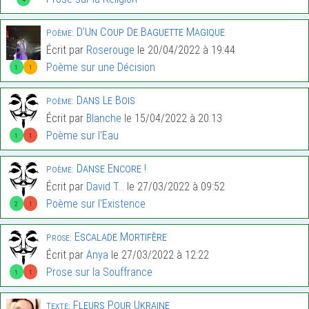
D’Un Coup De Baguette Magique
Poème:
Écrit par
Roserouge
le 20/04/2022 à 19:44
Poème sur une Décision
1
1
Dans Le Bois
Poème:
Écrit par
Blanche
le 15/04/2022 à 20:13
Poème sur l'Eau
1
1
Danse Encore !
Poème:
Écrit par
David T...
le 27/03/2022 à 09:52
Poème sur l'Existence
2
1
Escalade Mortifère
Prose:
Écrit par
Anya
le 27/03/2022 à 12:22
Prose sur la Souffrance
1
1
Fleurs Pour Ukraine
Texte: