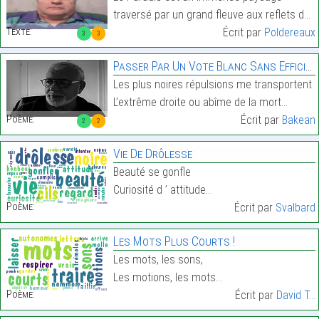
traversé par un grand fleuve aux reflets dorés.…
Texte:
Écrit par
Poldereaux
3
3
Passer Par Un Vote Blanc Sans Efficience.
Les plus noires répulsions me transportent
L’extrême droite ou abîme de la mort…
Poème:
Écrit par
Bakean
2
2
Vie De Drôlesse
Beauté se gonfle
Curiosité d ’ attitude…
Poème:
Écrit par
Svalbard
Les Mots Plus Courts !
Les mots, les sons,
Les motions, les mots…
Poème:
Écrit par
David T...