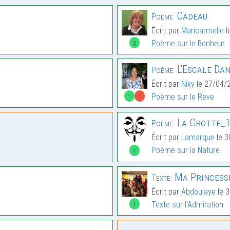
Cadeau
Poème:
Écrit par
Maricarmelle
l
Poème sur le Bonheur
2
L’Escale Da
Poème:
Écrit par
Niky
le 27/04/
Poème sur le Reve
1
1
La Grotte_
Poème:
Écrit par
Lamarque
le 3
Poème sur la Nature
1
Ma Princess
Texte:
Écrit par
Abdoulaye
le 
Texte sur l'Admiration
1