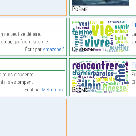
Poème:
L
on ne peut se défaire.
La
cœur, qui fuient la lumiè…
vo
Chanson:
Écrit par
Amazone.5
F
es murs s’absente
Fi
enfin s’estompent…
Ch
Poème:
Écrit par
Métromane