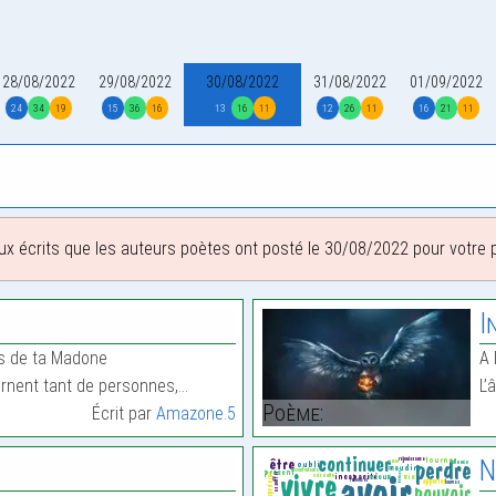
28/08/2022
29/08/2022
30/08/2022
31/08/2022
01/09/2022
24
34
19
15
36
16
13
16
11
12
26
11
16
21
11
ux écrits que les auteurs poètes ont posté le 30/08/2022 pour votre pl
I
gés de ta Madone
A 
ernent tant de personnes,…
L’
Poème:
Écrit par
Amazone.5
N