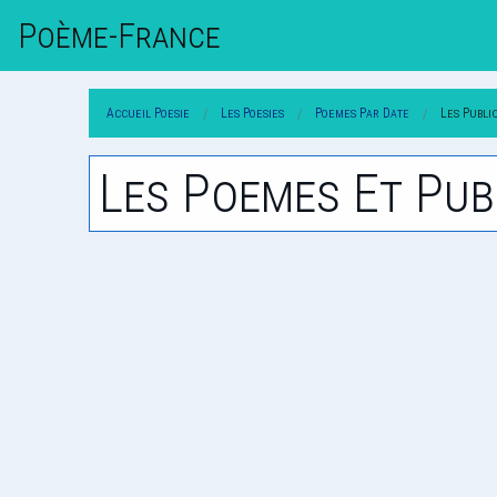
Poème-Fr
Ance
Accueil Poesie
Les Poesies
Poemes Par Date
Les Publi
Les Poemes Et Pub