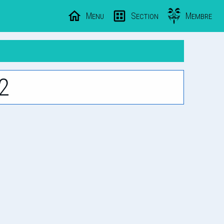
Menu
Section
Membre
2