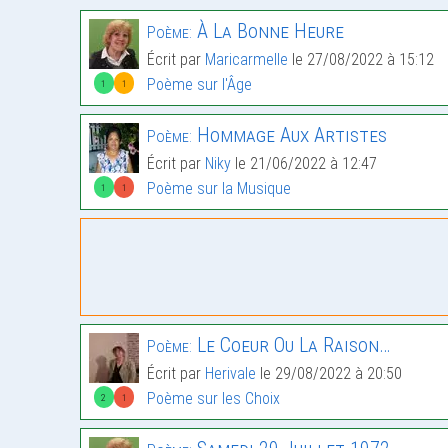
À La Bonne Heure
Poème:
Écrit par
Maricarmelle
le 27/08/2022 à 15:12
Poème sur l'Âge
1
1
Hommage Aux Artistes
Poème:
Écrit par
Niky
le 21/06/2022 à 12:47
Poème sur la Musique
1
1
Le Coeur Ou La Raison…
Poème:
Écrit par
Herivale
le 29/08/2022 à 20:50
Poème sur les Choix
2
1