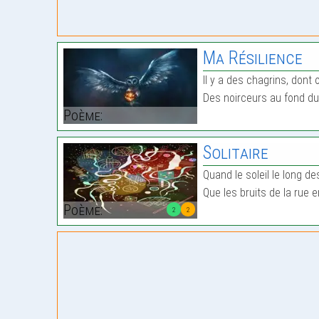
Ma Résilience
Il y a des chagrins, dont 
Des noirceurs au fond du 
Poème:
Solitaire
Quand le soleil le long d
Que les bruits de la rue 
Poème:
2
2