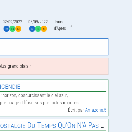
02/09/2022
03/09/2022
Jours
d'Après
10
14
13
20
14
6
us grand plaisir.
ncendie
l ’horizon, obscurcissant le ciel azur,
âpre nuage diffuse ses particules impures.…
Écrit par
Amazone.5
ostalgie Du Temps Qu’On N’A Pas Vécu.