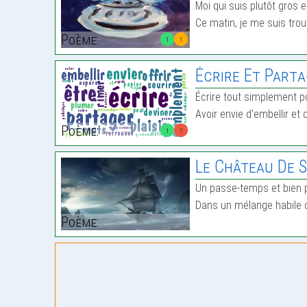
Moi qui suis plutôt gros et
Ce matin, je me suis tro
Poème:
1
1
Écrire Et Part
Écrire tout simplement pou
Avoir envie d’embellir et d’
Poème:
1
1
Le Château De 
Un passe-temps et bien p
Dans un mélange habile 
Poème: