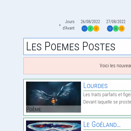
Jours
26/08/2022
27/08/2022
d'Avant
11
0
0
12
26
13
Les Poemes Postes
Voici les nouvea
Lourdes
Les traits parfaits et fi
Devant laquelle se prost
Poème:
Le Goéland…