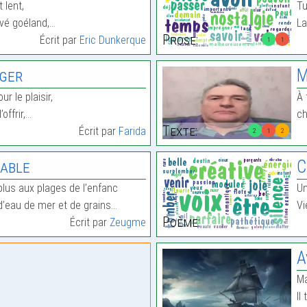
 lent,
Tu
uvé goéland,…
La
Prose:
Écrit par
Eric Dunkerque
1
1
ager
M
r le plaisir,
À 
offrir,…
ch
Texte:
Écrit par
Farida
2
1
2
Sable
C
lus aux plages de l’enfanc
Un
d’eau de mer et de grains…
Vi
Poème:
Écrit par
Zeugme
A
Ma
Il