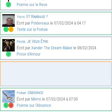
Poème sur le Reve
1
Et Rimbaud ?
Texte:
Écrit par
Poldereaux
le 07/02/2024 à 04:17
Texte sur la Poésie
1
1
Je Veux Être
Prose:
Écrit par
Xander The Dream Maker
le 08/02/2024
Prose d'Amour
1
L’Absence
Poème:
Écrit par
Mémo
le 07/02/2024 à 07:00
Poème sur l'Absence
4
2