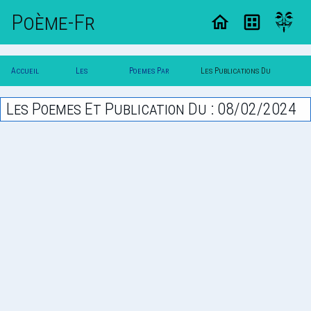
Poème-Fr
Accueil
Les
Poemes Par
Les Publications Du
Poesie
Poesies
Date
08/02/2024
Les Poemes Et Publication Du : 08/02/2024