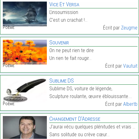
Vice Et Versa
L’insoumission
C’est un crachat !…
Poème:
Écrit par
Zeugme
Souvenir
On ne peut rien te dire
Un rien te fait rougir…
Poème:
Écrit par
Vautuit
Sublime DS
Sublime DS, voiture de légende,
Sculpture roulante, œuvre éblouissante.…
Poème:
Écrit par
Albertb
Changement D’Adresse
J’aurai vécu quelques plénitudes et vrais bonheurs
Sans solitude ou crève cœur…