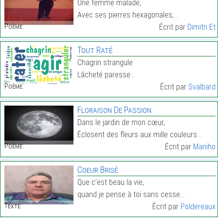
Une femme malade,
Avec ses pierres hexagonales,…
Poème:
Écrit par
Dimitri Et
Tout Raté
Chagrin strangule
Lâcheté paresse…
Poème:
Écrit par
Svalbard
Floraison De Passion.
Dans le jardin de mon cœur,
Éclosent des fleurs aux mille couleurs.…
Poème:
Écrit par
Maniho
Coeur Brisé.
Que c’est beau la vie,
quand je pense à toi sans cesse.…
Texte:
Écrit par
Poldereaux