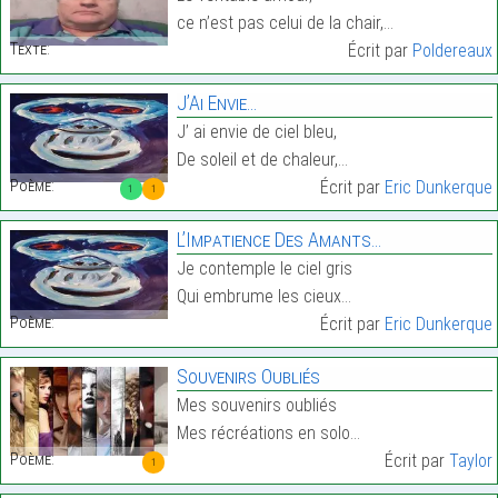
ce n’est pas celui de la chair,…
Texte:
Écrit par
Poldereaux
J’Ai Envie…
J’ ai envie de ciel bleu,
De soleil et de chaleur,…
Poème:
Écrit par
Eric Dunkerque
1
1
L’Impatience Des Amants…
Je contemple le ciel gris
Qui embrume les cieux…
Poème:
Écrit par
Eric Dunkerque
Souvenirs Oubliés
Mes souvenirs oubliés
Mes récréations en solo…
Poème:
Écrit par
Taylor
1