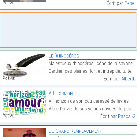
Poème:
Écrit par
Pehel
Le Rhinocéros
Majestueux rhinocéros, icône de la savane,
Gardien des plaines, fort et intrépide, tu te pava…
Poème:
Écrit par
Albertb
A L’Horizon
A l’horizon de son cou caressé de lèvres,
Vibre l’envie de ses veines noyées de peau…
Poème:
Écrit par
Pascal-G
Du Grand Remplacement