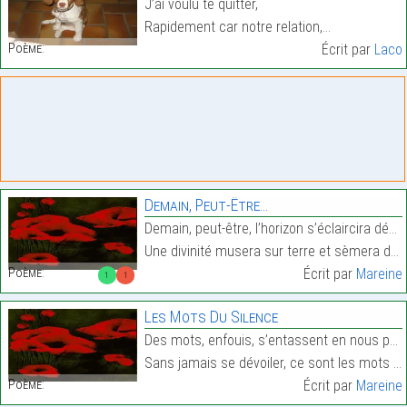
J’ai voulu te quitter,
Rapidement car notre relation,…
Poème:
Écrit par
Laco
Demain, Peut-Être…
Demain, peut-être, l’horizon s’éclaircira dés le l
Une divinité musera sur terre et sèmera de jolies …
Poème:
Écrit par
Mareine
1
1
Les Mots Du Silence
Des mots, enfouis, s’entassent en nous pêle-mêle,
Sans jamais se dévoiler, ce sont les mots du silen…
Poème:
Écrit par
Mareine