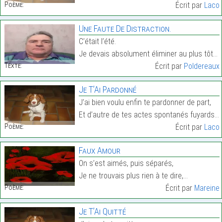
Poème:
Écrit par
Laco
Une Faute De Distraction.
C’était l’été.
Je devais absolument éliminer au plus tôt ce plat …
Texte:
Écrit par
Poldereaux
Je T’Ai Pardonné
J’ai bien voulu enfin te pardonner de part,
Et d’autre de tes actes spontanés fuyards,…
Poème:
Écrit par
Laco
Faux Amour
On s’est aimés, puis séparés,
Je ne trouvais plus rien à te dire,…
Poème:
Écrit par
Mareine
Je T’Ai Quitté