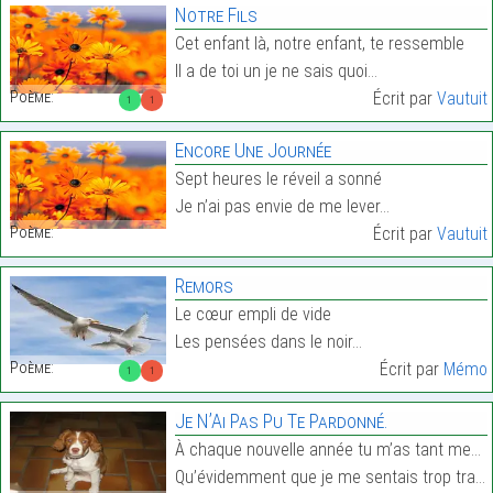
Notre Fils
Cet enfant là, notre enfant, te ressemble
Il a de toi un je ne sais quoi…
Poème:
Écrit par
Vautuit
1
1
Encore Une Journée
Sept heures le réveil a sonné
Je n’ai pas envie de me lever…
Poème:
Écrit par
Vautuit
Remors
Le cœur empli de vide
Les pensées dans le noir…
Poème:
Écrit par
Mémo
1
1
Je N’Ai Pas Pu Te Pardonné.
À chaque nouvelle année tu m’as tant menti,
Qu’évidemment que je me sentais trop trahi,…