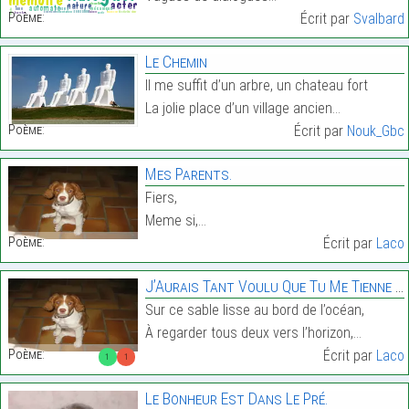
Poème:
Écrit par
Svalbard
Le Chemin
Il me suffit d’un arbre, un chateau fort
La jolie place d’un village ancien…
Poème:
Écrit par
Nouk_Gbc
Mes Parents.
Fiers,
Meme si,…
Poème:
Écrit par
Laco
J’Aurais Tant Voulu Que Tu Me Tienne Ma Main.
Sur ce sable lisse au bord de l’océan,
À regarder tous deux vers l’horizon,…
Poème:
Écrit par
Laco
1
1
Le Bonheur Est Dans Le Pré.