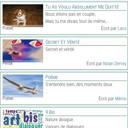
Tu As Voulu Absolument Me Quitté
Nous étions pas en couple,
Mais tu me disais tout de même,…
Poème:
Écrit par
Laco
Secret Et Vérité
Secret et vérité
…
Prose:
Écrit par
Nolan Derrey
Poême
S’entendre bien, des moments doux
…
Poème:
Écrit par
Mémo
9 Bis
Nature divague.
Vagues de dialogues…