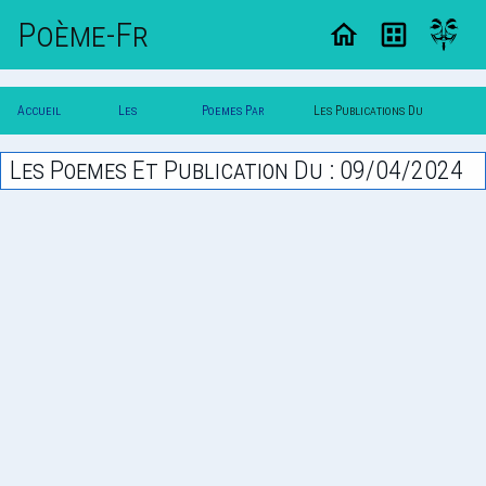
Poème-Fr
Accueil
Les
Poemes Par
Les Publications Du
Poesie
Poesies
Date
09/04/2024
Les Poemes Et Publication Du : 09/04/2024