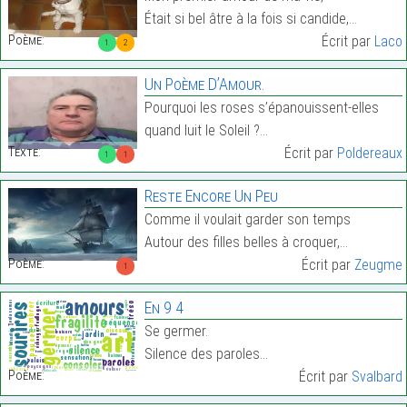
Était si bel âtre à la fois si candide,…
Poème:
Écrit par
Laco
1
2
Un Poème D’Amour.
Pourquoi les roses s’épanouissent-elles
quand luit le Soleil ?…
Texte:
Écrit par
Poldereaux
1
1
Reste Encore Un Peu
Comme il voulait garder son temps
Autour des filles belles à croquer,…
Poème:
Écrit par
Zeugme
1
En 9 4
Se germer.
Silence des paroles…
Poème:
Écrit par
Svalbard