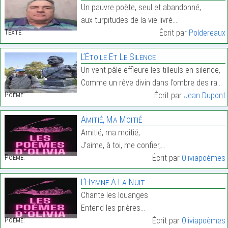
Un pauvre poète, seul et abandonné,
aux turpitudes de la vie livré.…
Texte:
Écrit par
Poldereaux
L’Étoile Et Le Silence
Un vent pâle effleure les tilleuls en silence,
Comme un rêve divin dans l’ombre des rameaux.…
Poème:
Écrit par
Jean Dupont
Amitié, Ma Moitié
Amitié, ma moitié,
J’aime, à toi, me confier,…
Poème:
Écrit par
Oliviapoèmes
L’Hymne À La Nuit
Chante les louanges
Entend les prières…
Poème:
Écrit par
Oliviapoèmes