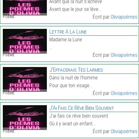
Avant que la nuit s’achève
Avant que le jour se lève…
Poème:
Écrit par
Oliviapoèmes
Lettre À La Lune
Madame la Lune
…
Poème:
Écrit par
Oliviapoèmes
J’Effacerais Tes Larmes
Dans la nuit de l’homme
Pour que ton visage…
Poème:
Écrit par
Oliviapoèmes
J’Ai Fais Ce Rêve Bien Souvent
J’ai fais ce rêve bien souvent
Où il y avait un enfant…
Poème:
Écrit par
Oliviapoèmes