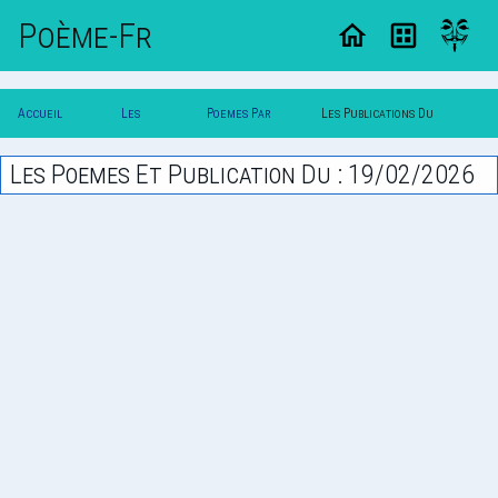
Poème-Fr
Accueil
Les
Poemes Par
Les Publications Du
Poesie
Poesies
Date
19/02/2026
Les Poemes Et Publication Du : 19/02/2026