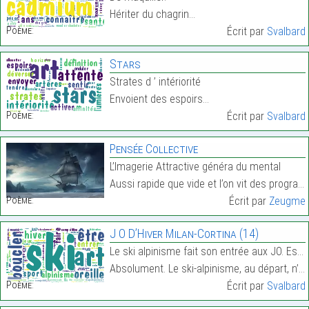
Hériter du chagrin…
Poème:
Écrit par
Svalbard
Stars
Strates d ’ intériorité
Envoient des espoirs…
Poème:
Écrit par
Svalbard
Pensée Collective
L’Imagerie Attractive généra du mental
Aussi rapide que vide et l’on vit des programmes,…
Poème:
Écrit par
Zeugme
J O D’Hiver Milan-Cortina (14)
Le ski alpinisme fait son entrée aux JO. Est-ce im
Absolument. Le ski-alpinisme, au départ, n’est pas…
Poème:
Écrit par
Svalbard