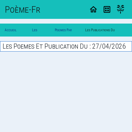
Poème-Fr
Accueil
Les
Poemes Par
Les Publications Du
Poesie
Poesies
Date
27/04/2026
Les Poemes Et Publication Du : 27/04/2026