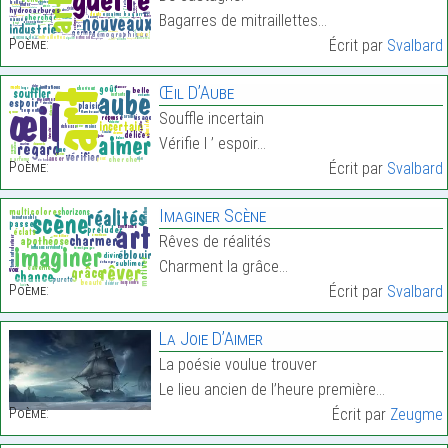
Bagarres de mitraillettes…
Poème:
Écrit par
Svalbard
Œil D’Aube
Souffle incertain
Vérifie l ’ espoir…
Poème:
Écrit par
Svalbard
Imaginer Scène
Rêves de réalités
Charment la grâce…
Poème:
Écrit par
Svalbard
La Joie D’Aimer
La poésie voulue trouver
Le lieu ancien de l’heure première…
Poème:
Écrit par
Zeugme