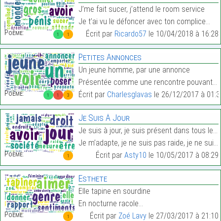
J’me fait sucer, j’attend le room service
Je t’ai vu le défoncer avec ton complice…
Poème:
Écrit par
Ricardo57
le 10/04/2018 à 16:28
1
1
Petites Annonces
Un jeune homme, par une annonce
Présentée comme une rencontre pouvant le boulevers…
Poème:
Écrit par
Charlesglavas
le 26/12/2017 à 01:3
1
1
3
Je Suis À Jour
Je suis à jour, je suis présent dans tous les endr
Je m’adapte, je ne suis pas raide, je ne suis pas …
Poème:
Écrit par
Asty10
le 10/05/2017 à 08:29
1
Esthete
Elle tapine en sourdine
En nocturne racole…
Poème:
Écrit par
Zoé Lavy
le 27/03/2017 à 21:10
1