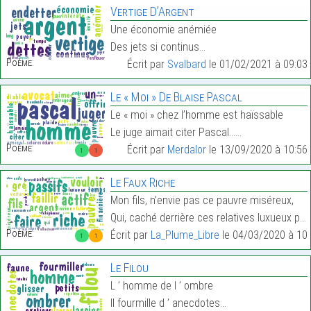
Vertige D’Argent
Une économie anémiée
Des jets si continus…
Poème:
Écrit par
Svalbard
le 01/02/2021 à 09:03
Le « Moi » De Blaise Pascal
Le « moi » chez l’homme est haïssable
Le juge aimait citer Pascal……
Poème:
Écrit par
Merdalor
le 13/09/2020 à 10:56
1
1
Le Faux Riche
Mon fils, n’envie pas ce pauvre miséreux,
Qui, caché derrière ces relatives luxueux passifs …
Poème:
Écrit par
La_Plume_Libre
le 04/03/2020 à 10:
1
1
Le Filou
L ’ homme de l ’ ombre
Il fourmille d ’ anecdotes…