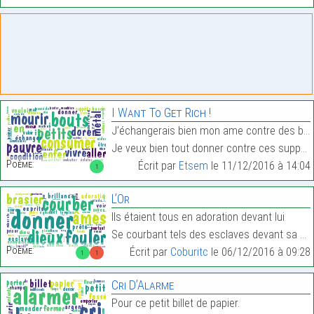
I Want To Get Rich !
J’échangerais bien mon ame contre des bouts de mét
Je veux bien tout donner contre ces suppôts du mal…
Poème:
Écrit par
Etsem
le 11/12/2016 à 14:04
1
L’Or
Ils étaient tous en adoration devant lui
Se courbant tels des esclaves devant sa brillance…
Poème:
Écrit par
Coburitc
le 06/12/2016 à 09:28
1
1
Cri D’Alarme
Pour ce petit billet de papier.