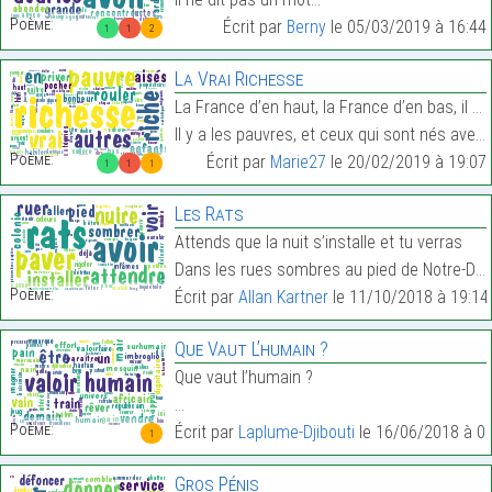
Poème:
Écrit par
Berny
le 05/03/2019 à 16:44
1
1
2
La Vrai Richesse
La France d’en haut, la France d’en bas, il y a pl
Il y a les pauvres, et ceux qui sont nés avec une …
Poème:
Écrit par
Marie27
le 20/02/2019 à 19:07
1
1
1
Les Rats
Attends que la nuit s’installe et tu verras
Dans les rues sombres au pied de Notre-Dame…
Poème:
Écrit par
Allan Kartner
le 11/10/2018 à 19:14
Que Vaut L’humain ?
Que vaut l’humain ?
…
Poème:
Écrit par
Laplume-Djibouti
le 16/06/2018 à 0
1
Gros Pénis