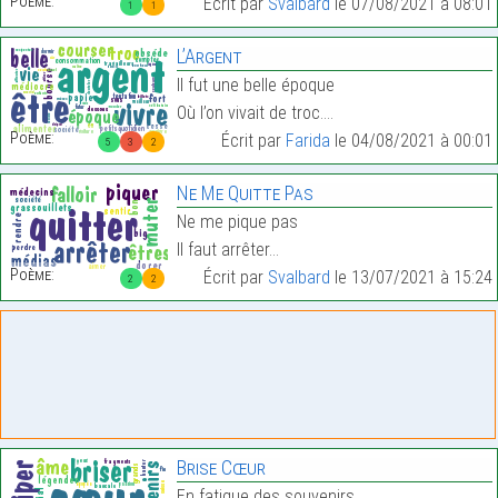
Poème:
Écrit par
Svalbard
le 07/08/2021 à 08:01
1
1
L’Argent
Il fut une belle époque
Où l’on vivait de troc.…
Poème:
Écrit par
Farida
le 04/08/2021 à 00:01
5
3
2
Ne Me Quitte Pas
Ne me pique pas
Il faut arrêter…
Poème:
Écrit par
Svalbard
le 13/07/2021 à 15:24
2
2
Brise Cœur
En fatigue des souvenirs