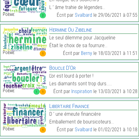
L ’ âme trahie de légendes…
Poème:
Écrit par
Svalbard
le 29/06/2021 à 07:55
2
Hermine Ou Zibeline
Le seul dilemme pour Jacqueline
Était le choix de sa fourrure…
Poème:
Écrit par
Berny
le 18/03/2021 à 11:51
1
Boucle D’Or
L’or est lourd à porter !
Les diamants sont trop durs……
Poème:
Écrit par
Inspiration
le 13/03/2021 à 10:28
1
1
Libertaire Finance
D ’ une émeute financière
Emballement de boursicoteurs…
Poème:
Écrit par
Svalbard
le 01/02/2021 à 10:18
1