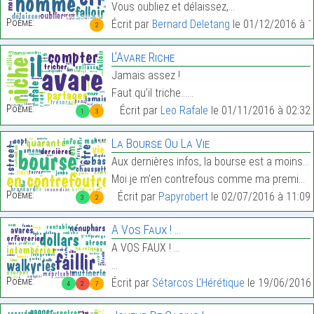
Vous oubliez et délaissez,…
Poème:
Écrit par
Bernard Deletang
le 01/12/2016 à 1
2
L’Avare Riche
Jamais assez !
Faut qu’il triche……
Poème:
Écrit par
Leo Rafale
le 01/11/2016 à 02:32
1
3
La Bourse Ou La Vie
Aux dernières infos, la bourse est a moins sept,
Moi je m’en contrefous comme ma première chaussett…
Poème:
Écrit par
Papyrobert
le 02/07/2016 à 11:09
3
2
A Vos Faux ! …
A VOS FAUX ! …
…
Poème:
Écrit par
Sétarcos L'Hérétique
le 19/06/2016 
4
2
7