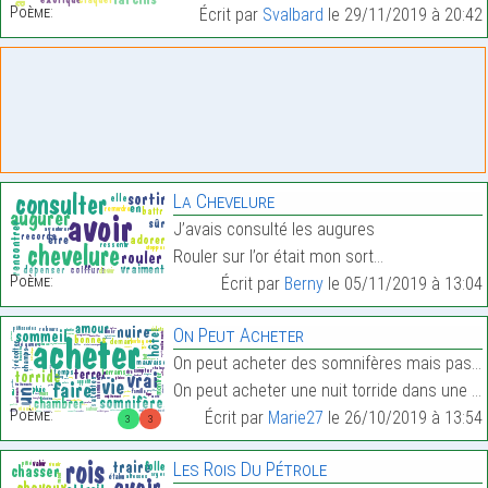
Poème:
Écrit par
Svalbard
le 29/11/2019 à 20:42
La Chevelure
J’avais consulté les augures
Rouler sur l’or était mon sort…
Poème:
Écrit par
Berny
le 05/11/2019 à 13:04
On Peut Acheter
On peut acheter des somnifères mais pas le sommeil
On peut acheter une nuit torride dans une chambre …
Poème:
Écrit par
Marie27
le 26/10/2019 à 13:54
3
3
Les Rois Du Pétrole