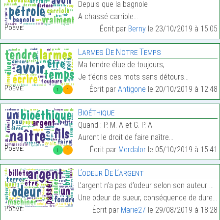
Depuis que la bagnole
A chassé carriole…
Poème:
Écrit par
Berny
le 23/10/2019 à 15:05
Larmes De Notre Temps
Ma tendre élue de toujours,
Je t’écris ces mots sans détours…
Poème:
Écrit par
Antigone
le 20/10/2019 à 12:48
1
1
Bioéthique
Quand : P. M. A et G. P. A
Auront le droit de faire naître…
Poème:
Écrit par
Merdalor
le 05/10/2019 à 15:41
1
1
L’odeur De L’argent
L’argent n’a pas d’odeur selon son auteur et pourt
Une odeur de sueur, conséquence de dures et longue…
Poème:
Écrit par
Marie27
le 29/08/2019 à 18:28