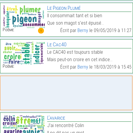
Le Pigeon Plumé
Il consommait tant et si bien
Que son magot s’est épuisé…
Poème:
Écrit par
Berny
le 09/05/2019 à 11:27
1
Le Cac40
Le CAC40 est toujours stable
Mais peut-on croire en cet indice…
Poème:
Écrit par
Berny
le 18/03/2019 à 15:45
L’avarice
J’ai rencontré Colin
Il ne dit pas un mot…