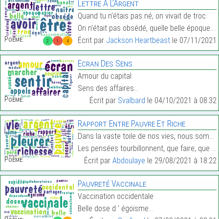
Lettre À L’Argent
Quand tu n’étais pas né, on vivait de troc.
On n’était pas obsédé, quelle belle époque.…
Poème:
Écrit par
Jackson Heartbeast
le 07/11/2021 
2
1
4
Écran Des Sens
Amour du capital
Sens des affaires…
Poème:
Écrit par
Svalbard
le 04/10/2021 à 08:32
Rapport Entre Pauvre Et Riche
Dans la vaste toile de nos vies, nous sommes à la
Les pensées tourbillonnent, que faire, que dire, q…
Poème:
Écrit par
Abdoulaye
le 29/08/2021 à 18:22
Pauvreté Vaccinale
Vaccination occidentale
Belle dose d ’ égoïsme…