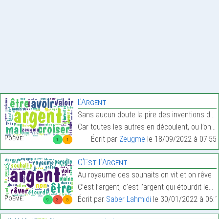
L’Argent
Sans aucun doute la pire des inventions de l’homme
Car toutes les autres en découlent, ou l’ont crois…
Poème:
Écrit par
Zeugme
le 18/09/2022 à 07:55
1
1
C’Est L’Argent
Au royaume des souhaits on vit et on rêve
C’est l’argent, c’est l’argent qui étourdit les ge…
Poème:
Écrit par
Saber Lahmidi
le 30/01/2022 à 06:1
9
3
5