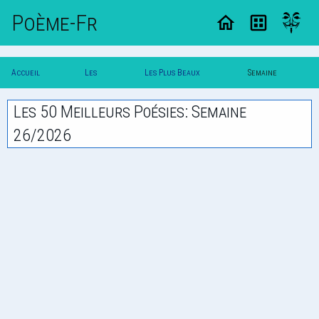
Poème-Fr
Accueil
Les
Les Plus Beaux
Semaine
Poesie
Poesies
Poemes
26/2026
Les 50 Meilleurs Poésies: Semaine
26/2026