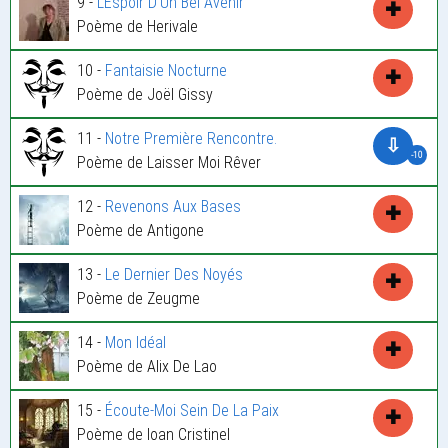
9 -
L’Espoir D’Un Bel Avenir
✚
Poème de Herivale
10 -
Fantaisie Nocturne
✚
Poème de Joël Gissy
11 -
Notre Première Rencontre.
⇩
-10
Poème de Laisser Moi Rêver
12 -
Revenons Aux Bases
✚
Poème de Antigone
13 -
Le Dernier Des Noyés
✚
Poème de Zeugme
14 -
Mon Idéal
✚
Poème de Alix De Lao
15 -
Écoute-Moi Sein De La Paix
✚
Poème de Ioan Cristinel