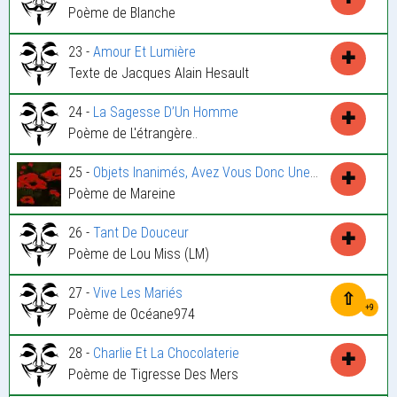
Poème de Blanche
23 -
Amour Et Lumière
✚
Texte de Jacques Alain Hesault
24 -
La Sagesse D’Un Homme
✚
Poème de L'étrangère..
25 -
Objets Inanimés, Avez Vous Donc Une Âme ?
✚
Poème de Mareine
26 -
Tant De Douceur
✚
Poème de Lou Miss (LM)
27 -
Vive Les Mariés
⇧
+9
Poème de Océane974
28 -
Charlie Et La Chocolaterie
✚
Poème de Tigresse Des Mers