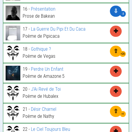
16 -
Présentation
⇩
-3
Prose de Bakean
17 -
La Guerre Du Pipi Et Du Caca
✚
Poème de Pipicaca
18 -
Gothique ?
⇧
+26
Poème de Vegas
19 -
Perdre Un Enfant
✚
Poème de Amazone.5
20 -
J’Ai Revé de Toi
✚
Poème de Hubalex
21 -
Désir Charnel
⇧
+1
Poème de Nathy
22 -
Le Ciel Toujours Bleu
✚