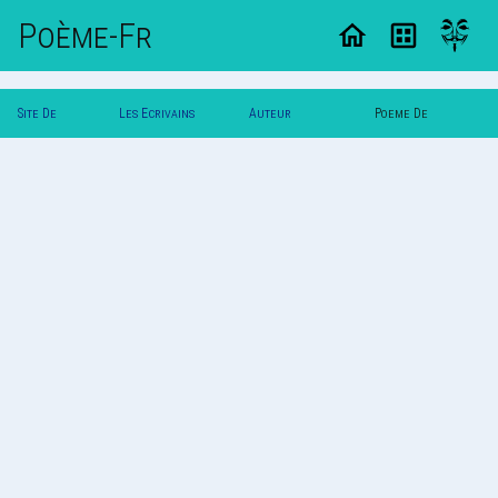
Poème-Fr
Site De
Les Ecrivains
Auteur
Poeme De
Poemes
Poetes
Angelika29
Angelika29