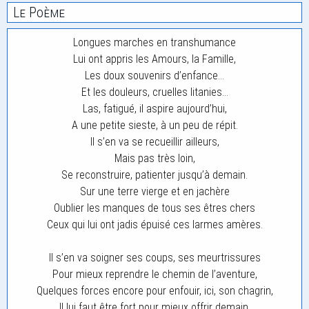
Le Poème
Longues marches en transhumance
Lui ont appris les Amours, la Famille,
Les doux souvenirs d’enfance…
Et les douleurs, cruelles litanies…
Las, fatigué, il aspire aujourd’hui,
A une petite sieste, à un peu de répit.
Il s’en va se recueillir ailleurs,
Mais pas très loin,
Se reconstruire, patienter jusqu’à demain.
Sur une terre vierge et en jachère
Oublier les manques de tous ses êtres chers
Ceux qui lui ont jadis épuisé ces larmes amères.
Il s’en va soigner ses coups, ses meurtrissures
Pour mieux reprendre le chemin de l’aventure,
Quelques forces encore pour enfouir, ici, son chagrin,
Il lui faut être fort pour mieux offrir demain.