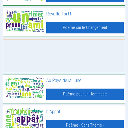
Réveille-Toi ! !
Poème sur le Changement
Au Pays de la Lune…
Poème pour un Hommage
L’ Appât
Poème - Sans Thème -