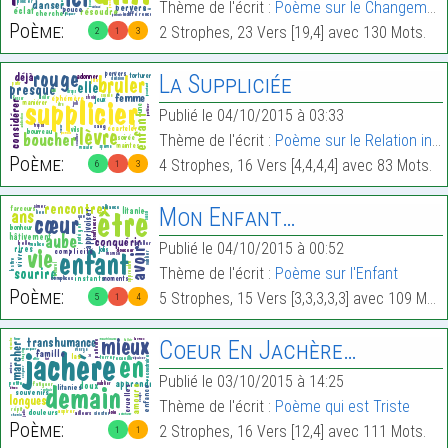
Thème de l'écrit :
Poème sur le Changement
Poème:
2 Strophes, 23 Vers [19,4] avec 130 Mots.
2
1
3
La Suppliciée
Publié le 04/10/2015 à 03:33
Thème de l'écrit :
Poème sur le Relation intime
Poème:
4 Strophes, 16 Vers [4,4,4,4] avec 83 Mots.
6
1
3
Mon Enfant…
Publié le 04/10/2015 à 00:52
Thème de l'écrit :
Poème sur l'Enfant
Poème:
5 Strophes, 15 Vers [3,3,3,3,3] avec 109 Mots.
5
1
4
Coeur En Jachère…
Publié le 03/10/2015 à 14:25
Thème de l'écrit :
Poème qui est Triste
Poème:
2 Strophes, 16 Vers [12,4] avec 111 Mots.
1
1