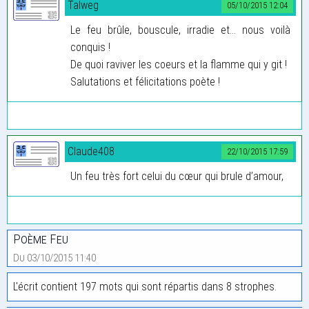
Talweg
05/10/2015 12:04
Le feu brûle, bouscule, irradie et... nous voilà
conquis !
De quoi raviver les coeurs et la flamme qui y git !
Salutations et félicitations poète !
Claude408
22/10/2015 17:59
Un feu très fort celui du cœur qui brule d’amour,
Poème Feu
Du 03/10/2015 11:40
L'écrit contient 197 mots qui sont répartis dans 8 strophes.