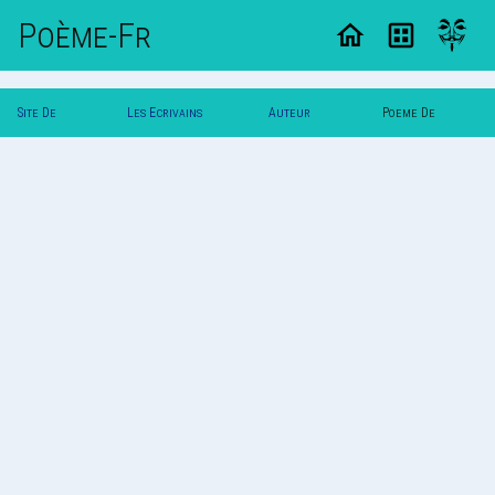
Poème-Fr
Site De
Les Ecrivains
Auteur
Poeme De
Poemes
Poetes
Willy25
Willy25