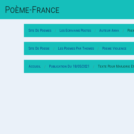
Poème-Fr
Ance
Site De Poemes
Les Ecrivains Poetes
Auteur Anya
Poe
Site De Poesie
Les Poemes Par Themes
Poeme Violence
Accueil
Publication Du 18/05/2021
Texte Pour Marjorie Et