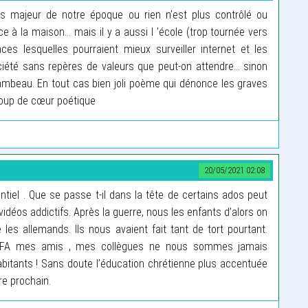
s majeur de notre époque ou rien n’est plus contrôlé ou
 à la maison… mais il y a aussi l ’école (trop tournée vers
nces lesquelles pourraient mieux surveiller internet et les
iété sans repères de valeurs que peut-on attendre… sinon
lambeau. En tout cas bien joli poème qui dénonce les graves
coup de cœur poétique
20/05/2021 02:08
tiel . Que se passe t-il dans la tête de certains ados peut
idéos addictifs. Après la guerre, nous les enfants d’alors on
 les allemands. Ils nous avaient fait tant de tort pourtant.
 RFA mes amis , mes collègues ne nous sommes jamais
itants ! Sans doute l’éducation chrétienne plus accentuée
re prochain.