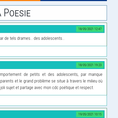
 Poesie
18/05/2021 12:47
 de tels drames... des adolescents...
18/05/2021 19:23
omportement de petits et des adolescents, par manque
 parents et le grand problème se situe à travers le milieu où
 joli sujet et partage avec mon cdc poétique et respect.
19/05/2021 10:15