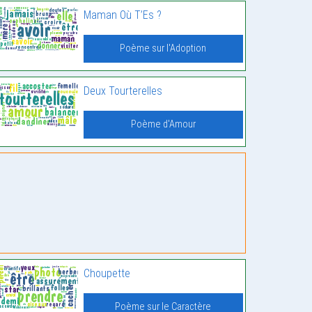
Maman Où T’Es ?
Poème sur l'Adoption
Deux Tourterelles
Poème d'Amour
Choupette
Poème sur le Caractère