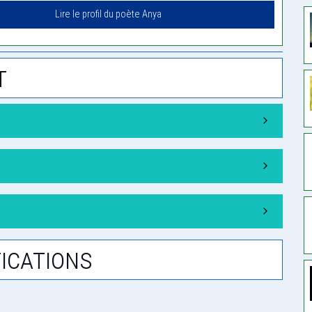
Lire le profil du poète Anya
t
ications