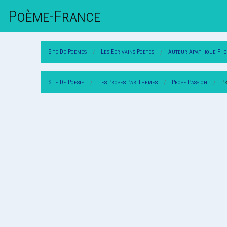
Poème-Fr
Ance
Site De Poemes
Les Ecrivains Poetes
Auteur Apathique Pho
Site De Poesie
Les Proses Par Themes
Prose Passion
P