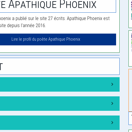
e Apathique Phoenix
enix a publié sur le site 27 écrits. Apathique Phoenix est
te depuis l'année 2016.
Lire le profil du poète Apathique Phoenix
t