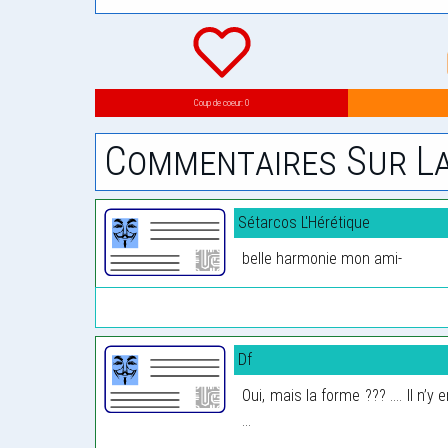
Coup de coeur: 0
Commentaires Sur La
Sétarcos L'Hérétique
belle harmonie mon ami-
Df
Oui, mais la forme ??? .... Il n’
...