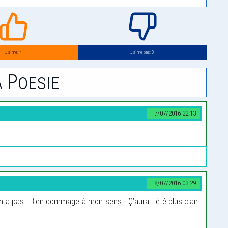
J’aime: 4
J’aime pas: 0
 Poesie
17/07/2016 22:13
18/07/2016 03:29
y en a pas ! Bien dommage à mon sens... Ç’aurait été plus clair