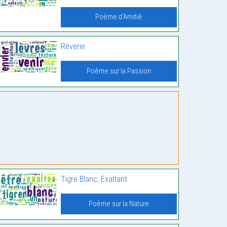
Poème d'Amitié
Rèverie
Poème sur la Passion
Tigre Blanc, Exaltant
Poème sur la Nature