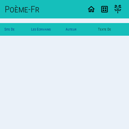
Poème-Fr
Site De
Les Ecrivains
Auteur
Texte De
Poemes
Poetes
Poeme2020
Poeme2020