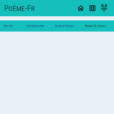
Poème-Fr
Site De
Les Ecrivains
Auteur Cecile
Poeme De Cecile
Poemes
Poetes
Shivas
Shivas