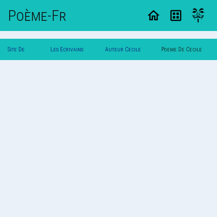
Poème-Fr
Site De
Les Ecrivains
Auteur Cecile
Poeme De Cecile
Poemes
Poetes
Shivas
Shivas