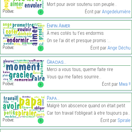
Mort pour avoir soutenu son peuple…
Poème:
Écrit par
Angedelumière
2
Enfin Aimer
À mes cotés tu t’es endormis
On se l’ai dit et presque promis :…
Poème:
Écrit par
Ange Déchu
2
Gracias…
Merci a vous tous, queme faite rire
Vous qui me faites sourrire…
Poème:
Écrit par
Mwa !!
6
Papa…
Malgrè ton abscence quand on était petit
Car ton travail t’obligeait à etre toujours partit…
Poème:
Écrit par
Spirale
5