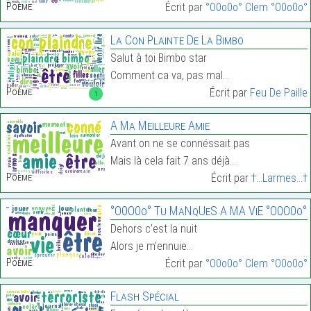
Poème:
Écrit par
°O0o0o° Clem °O0o0o°
La Con Plainte De La Bimbo
Salut à toi Bimbo star
Comment ca va, pas mal…
Poème:
Écrit par
Feu De Paille
1
A Ma Meilleure Amie
Avant on ne se connéssait pas
Mais là cela fait 7 ans déjà…
Poème:
Écrit par
†...Larmes...†
°O0O0o° Tu MaNqUeS A MA ViE °O0O0o°
Dehors c’est la nuit
Alors je m’ennuie…
Poème:
Écrit par
°O0o0o° Clem °O0o0o°
Flash Spécial