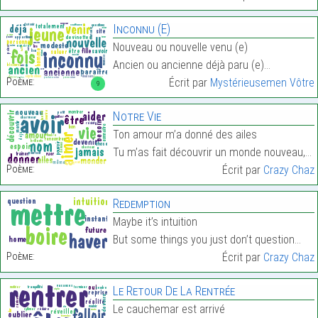
Inconnu (E)
Nouveau ou nouvelle venu (e)
Ancien ou ancienne déjà paru (e)…
Poème:
Écrit par
Mystérieusemen Vôtre
9
Notre Vie
Ton amour m’a donné des ailes
Tu m’as fait découvrir un monde nouveau,…
Poème:
Écrit par
Crazy Chaz
Redemption
Maybe it’s intuition
But some things you just don’t question…
Poème:
Écrit par
Crazy Chaz
Le Retour De La Rentrée
Le cauchemar est arrivé