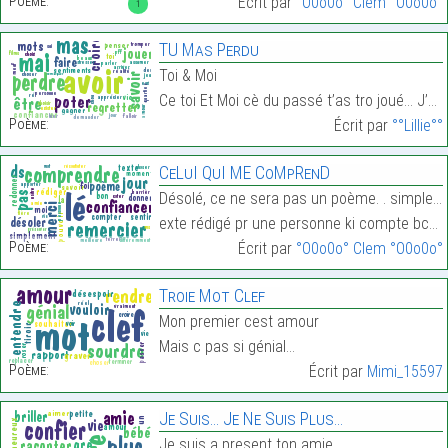
Poème:
Écrit par
°O0o0o° Clem °O0o0o°
1
TU Mas Perdu
Toi & Moi
Ce toi Et Moi cè du passé t’as tro joué… J’ai joué…
Poème:
Écrit par
°°Lillie°°
CeLuI QuI ME CoMpRenD
Désolé, ce ne sera pas un poème. . simplement un t
exte rédigé pr une personne ki compte bcp a mes yx…
Poème:
Écrit par
°O0o0o° Clem °O0o0o°
Troie Mot Clef
Mon premier cest amour
Mais c pas si génial…
Poème:
Écrit par
Mimi_15597
Je Suis… Je Ne Suis Plus…
Je suis a present ton amie