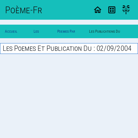
Poème-Fr
Accueil
Les
Poemes Par
Les Publications Du
Poesie
Poesies
Date
02/09/2004
Les Poemes Et Publication Du : 02/09/2004