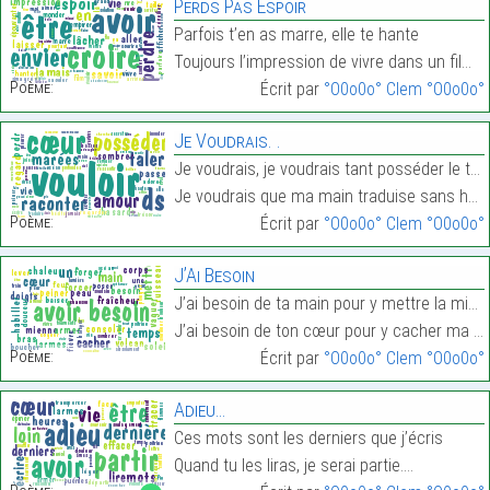
Perds Pas Espoir
Parfois t’en as marre, elle te hante
Toujours l’impression de vivre dans un film d’épou…
Poème:
Écrit par
°O0o0o° Clem °O0o0o°
Je Voudrais. .
Je voudrais, je voudrais tant posséder le talent d
Je voudrais que ma main traduise sans hésiter…
Poème:
Écrit par
°O0o0o° Clem °O0o0o°
J’Ai Besoin
J’ai besoin de ta main pour y mettre la mienne,
J’ai besoin de ton cœur pour y cacher ma peine…
Poème:
Écrit par
°O0o0o° Clem °O0o0o°
Adieu…
Ces mots sont les derniers que j’écris
Quand tu les liras, je serai partie.…