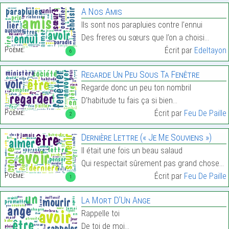
A Nos Amis
Ils sont nos parapluies contre l’ennui
Des freres ou sœurs que l’on a choisi…
Poème:
Écrit par
Edeltayon
6
Regarde Un Peu Sous Ta Fenêtre
Regarde donc un peu ton nombril
D’habitude tu fais ça si bien…
Poème:
Écrit par
Feu De Paille
2
Dernière Lettre (« Je Me Souviens »)
Il était une fois un beau salaud
Qui respectait sûrement pas grand chose…
Poème:
Écrit par
Feu De Paille
1
La Mort D’Un Ange
Rappelle toi
De toi de moi…