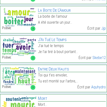
La Boite De L’Amour
La boite de l’amour
A été ouverte un jour…
Poème:
Écrit par
Jjp
4
J’Ai Tué Le Temps
J’ai tué le temps
Je l’ai tiré à bout portant…
Poème:
Écrit par
Skebe12
2
Entre Deux Hauts
Toi qui t’es envoler,
Tu est monté sur l’arbre,…
Poème:
Écrit par
Aquhydro
3
Mort
Mort…