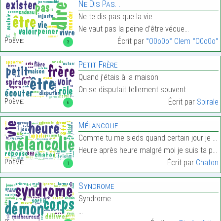
Ne Dis Pas. .
Ne te dis pas que la vie
Ne vaut pas la peine d’être vécue…
Poème:
Écrit par
°O0o0o° Clem °O0o0o°
3
Petit Frère
Quand j’étais à la maison
On se disputait tellement souvent…
Poème:
Écrit par
Spirale
6
Mélancolie
Comme tu me sieds quand certain jour je suis trist
Heure après heure malgré moi je suis ta piste…
Poème:
Écrit par
Chaton
1
Syndrome
Syndrome
…