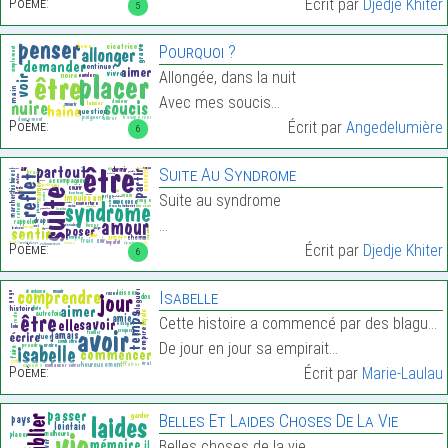
Poème:
Écrit par
Djedje Khiter
5
Pourquoi ?
Allongée, dans la nuit
Avec mes soucis…
Poème:
Écrit par
Angedelumière
6
Suite Au Syndrome
Suite au syndrome
…
Poème:
Écrit par
Djedje Khiter
6
Isabelle
Cette histoire a commencé par des blagues
De jour en jour sa empirait…
Poème:
Écrit par
Marie-Laulau
Belles Et Laides Choses De La Vie
Belles choses de la vie