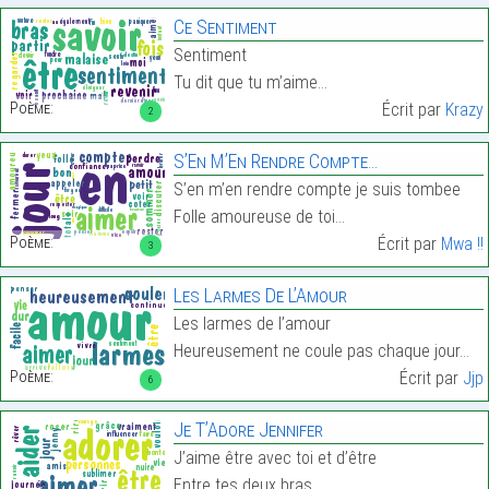
Ce Sentiment
Sentiment
Tu dit que tu m’aime…
Poème:
Écrit par
Krazy
2
S’En M’En Rendre Compte…
S’en m’en rendre compte je suis tombee
Folle amoureuse de toi…
Poème:
Écrit par
Mwa !!
3
Les Larmes De L’Amour
Les larmes de l’amour
Heureusement ne coule pas chaque jour…
Poème:
Écrit par
Jjp
6
Je T’Adore Jennifer
J’aime être avec toi et d’être
Entre tes deux bras…