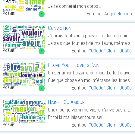
Je te donnerai mon corps…
Poème:
Écrit par
Angedelumière
1
Conviction
J’aurais tant voulu pouvoir te dire combien je t’a
Je sais que tout est de ma faute, même si je ne po…
Poème:
Écrit par
°O0o0o° Clem °O0o0o°
1
I Love You. . Love Is Pain. .
Un sentiment bizarre en moi… Le fait d’avoir mal,
Quelque chose en moi m’écrase les tripes……
Poème:
Écrit par
°O0o0o° Clem °O0o0o°
2
Haine… Ou Amour. .
Chak jour je vomi ma vie, je n’arive pas a te parl
Et toi ki ma laisser toute seul. .…
Poème:
Écrit par
°O0o0o° Clem °O0o0o°