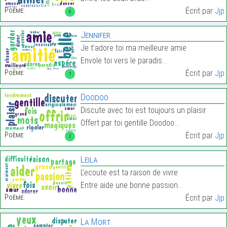
Poème:
Écrit par
Jjp
6
Jennifer
Je t’adore toi ma meilleure amie
Envole toi vers le paradis…
Poème:
Écrit par
Jjp
7
Doodoo
Discute avec toi est toujours un plaisir
Offert par toi gentille Doodoo…
Poème:
Écrit par
Jjp
2
Leila
L’ecoute est ta raison de vivre
Entre aide une bonne passion…
Poème:
Écrit par
Jjp
La Mort