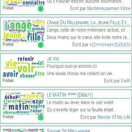
Où il n’aurait exister aucune souffrance…
Poème:
Écrit par
Mystérieusemen Vôtre
6
L’Ange Du Millenaire, La Jeune Fille, Et La Grande
L’ange, celle de notre millenaire actuel, vit sous
Deux mains sur le cœur, elle évite notre regard, t…
Poème:
Écrit par
+(C+r+o+w)+(S)(S)(S)
5
Je Vis
Pourquoi suis-je encore ici
Une seule chose me retient en vie…
Poème:
Écrit par
Faith
LE MATIN **** (Début)
Le matin au lever dans le ciel violet
Où s’éveille léger sur la feuille étalé…
Poème:
Écrit par
Master Of My Life
1
Savoir Se Mellanger…