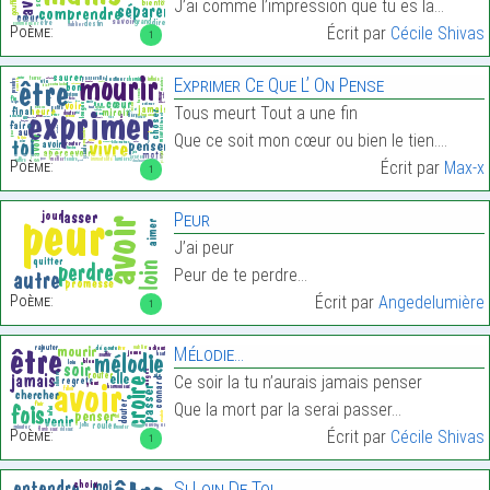
J’ai comme l’impression que tu es la…
Poème:
Écrit par
Cécile Shivas
1
Exprimer Ce Que L’ On Pense
Tous meurt Tout a une fin
Que ce soit mon cœur ou bien le tien.…
Poème:
Écrit par
Max-x
1
Peur
J’ai peur
Peur de te perdre…
Poème:
Écrit par
Angedelumière
1
Mélodie…
Ce soir la tu n’aurais jamais penser
Que la mort par la serai passer…
Poème:
Écrit par
Cécile Shivas
1
Si Loin De Toi…