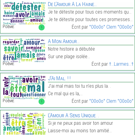
De L’Amour À La Haine…
Je te déteste pour tous ces moments que tu m’as si
Je te déteste pour toutes ces promesses que tu as …
Poème:
Écrit par
°O0o0o° Clem °O0o0o°
1
A Mon Amour…
Notre histoire a débutée
Sur une plage isolée…
Poème:
Écrit par
†...Larmes...†
J’Ai Mal. ! !
J’ai mal mais toi tu n’es plus la. .
Ce mal qui es la,…
Poème:
Écrit par
°O0o0o° Clem °O0o0o°
1
L’Amour A Sens Unique. .
Si je ne peux pas avoir ton amour
Laisse-moi au moins ton amitié…