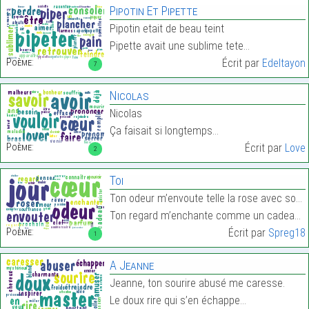
Pipotin Et Pipette
Pipotin etait de beau teint
Pipette avait une sublime tete…
Poème:
Écrit par
Edeltayon
7
Nicolas
Nicolas
Ça faisait si longtemps…
Poème:
Écrit par
Love
2
Toi
Ton odeur m’envoute telle la rose avec son parfum
Ton regard m’enchante comme un cadeau que l’on fai…
Poème:
Écrit par
Spreg18
1
A Jeanne
Jeanne, ton sourire abusé me caresse.
Le doux rire qui s’en échappe…