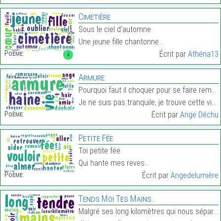
Cimetière
Sous le ciel d’automne
Une jeune fille chantonne…
Poème:
Écrit par
Athéna13
4
Armure
Pourquoi faut il choquer pour se faire remarquer ?
Je ne suis pas tranquile, je trouve cette vie si f…
Poème:
Écrit par
Ange Déchu
Petite Fée
Toi petite fée
Qui hante mes reves…
Poème:
Écrit par
Angedelumière
Tends Moi Tes Mains…
Malgré ses long kilomètres qui nous séparent