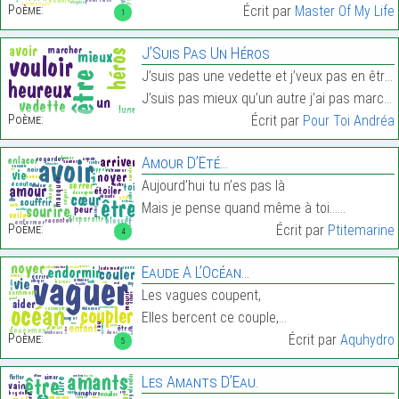
Poème:
Écrit par
Master Of My Life
1
J’Suis Pas Un Héros
J’suis pas une vedette et j’veux pas en être une
J’suis pas mieux qu’un autre j’ai pas marché sur l…
Poème:
Écrit par
Pour Toi Andréa
Amour D’Été…
Aujourd’hui tu n’es pas là
Mais je pense quand même à toi……
Poème:
Écrit par
Ptitemarine
4
Eaude À L’Océan…
Les vagues coupent,
Elles bercent ce couple,…
Poème:
Écrit par
Aquhydro
5
Les Amants D’Eau.