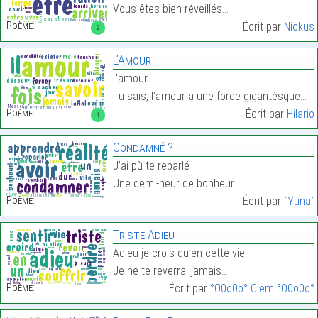
Vous êtes bien réveillés…
Poème:
Écrit par
Nickus
2
L’Amour
L’amour
Tu sais, l’amour a une force gigantèsque…
Poème:
Écrit par
Hilario
1
Condamné ?
J’ai pù te reparlé
Une demi-heur de bonheur…
Poème:
Écrit par
`Yuna`
Triste Adieu
Adieu je crois qu’en cette vie
Je ne te reverrai jamais.…
Poème:
Écrit par
°O0o0o° Clem °O0o0o°