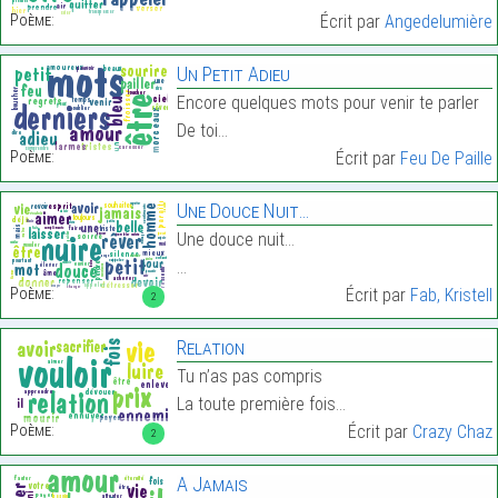
Poème:
Écrit par
Angedelumière
Un Petit Adieu
Encore quelques mots pour venir te parler
De toi…
Poème:
Écrit par
Feu De Paille
Une Douce Nuit…
Une douce nuit…
…
Poème:
Écrit par
Fab, Kristell
2
Relation
Tu n’as pas compris
La toute première fois…
Poème:
Écrit par
Crazy Chaz
2
A Jamais