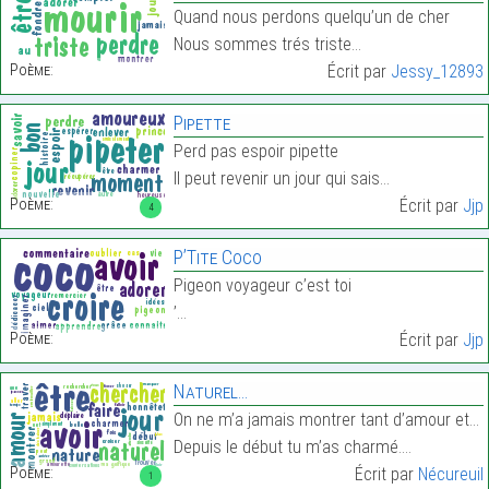
Quand nous perdons quelqu’un de cher
Nous sommes trés triste…
Poème:
Écrit par
Jessy_12893
Pipette
Perd pas espoir pipette
Il peut revenir un jour qui sais…
Poème:
Écrit par
Jjp
4
P’Tite Coco
Pigeon voyageur c’est toi
’…
Poème:
Écrit par
Jjp
Naturel…
On ne m’a jamais montrer tant d’amour et d’honnête
Depuis le début tu m’as charmé.…
Poème:
Écrit par
Nécureuil
1