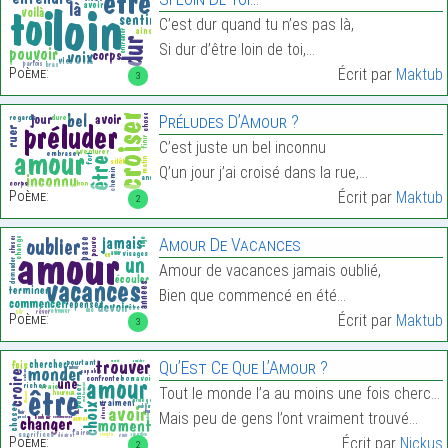
C’est dur quand tu n’es pas là,
Si dur d’être loin de toi,…
Poème:
Écrit par
Maktub
3
Préludes D’Amour ?
C’est juste un bel inconnu
Q’un jour j’ai croisé dans la rue,…
Poème:
Écrit par
Maktub
2
Amour De Vacances
Amour de vacances jamais oublié,
Bien que commencé en été…
Poème:
Écrit par
Maktub
3
Qu’Est Ce Que L’Amour ?
Tout le monde l’a au moins une fois cherché
Mais peu de gens l’ont vraiment trouvé…
Poème:
Écrit par
Nickus
2