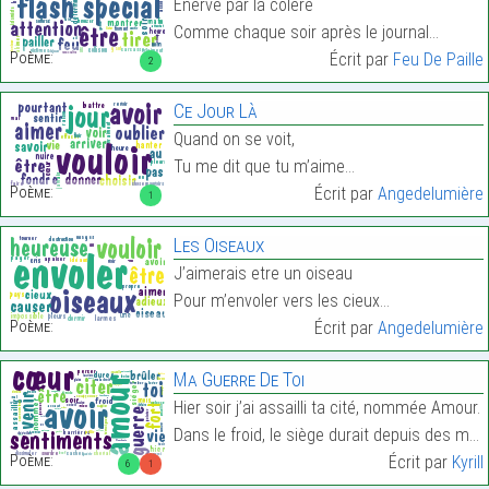
Enervé par la colère
Comme chaque soir après le journal…
Poème:
Écrit par
Feu De Paille
2
Ce Jour Là
Quand on se voit,
Tu me dit que tu m’aime…
Poème:
Écrit par
Angedelumière
1
Les Oiseaux
J’aimerais etre un oiseau
Pour m’envoler vers les cieux…
Poème:
Écrit par
Angedelumière
Ma Guerre De Toi
Hier soir j’ai assailli ta cité, nommée Amour.
Dans le froid, le siège durait depuis des mois,…
Poème:
Écrit par
Kyrill
6
1