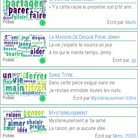
« Y’a cette raclie ki presente son p’tit ami a ces
…
Poème:
Écrit par
Aketo
1
La Maison De Disque Pour Jenny
La vie j’espère te sourira un jour
A toi qui le merite temps Jenny…
Poème:
Écrit par
Jjp
3
Sans Titre…
Dans cette pièce exiguë sans vie
Je restais immobile toutes les nuits…
Poème:
Écrit par
Mystérieusemen Vôtre
3
Mysterieusement
Mysterieusement je tai aimé
La raison, jen ai aucune idée…
Poème:
Écrit par
Mimi_15597