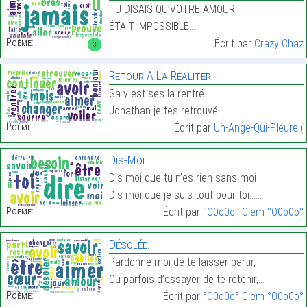
TU DISAIS QU’VOTRE AMOUR
ÉTAIT IMPOSSIBLE…
Poème:
Écrit par
Crazy Chaz
3
Retour A La Réaliter
Sa y est ses la rentré
Jonathan je tes retrouvé…
Poème:
Écrit par
Un-Ange-Qui-Pleure:(
Dis-Moi…
Dis moi que tu n’es rien sans moi
Dis moi que je suis tout pour toi……
Poème:
Écrit par
°O0o0o° Clem °O0o0o°
Désolée. .
Pardonne-moi de te laisser partir,
Ou parfois d’essayer de te retenir,…
Poème:
Écrit par
°O0o0o° Clem °O0o0o°