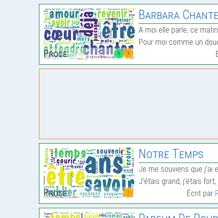
Barbara Chante, Chante P
A moi elle parle, ce mati
Pour moi comme un douc
Prose:
5
5
Notre Temps
Je me souviens que j’ai 
J’étais grand, j’étais fort
Prose:
Écrit par
1