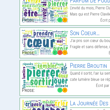
Parfum De Poudre De Pierr
L’invité du mois, Pierre Cla
Mais qui est Pierre Clavi
Prose:
Écrit 
2
5
Son Coeur…
J’ai pris son cœur du bou
Fragile et sans défense, 
Prose:
2
1
1
Pierre Broutin
Quand il sortit, l’air lui s
cate lumière bleue se ré
Écrit pa
Prose:
1
2
La Journée Des Dro