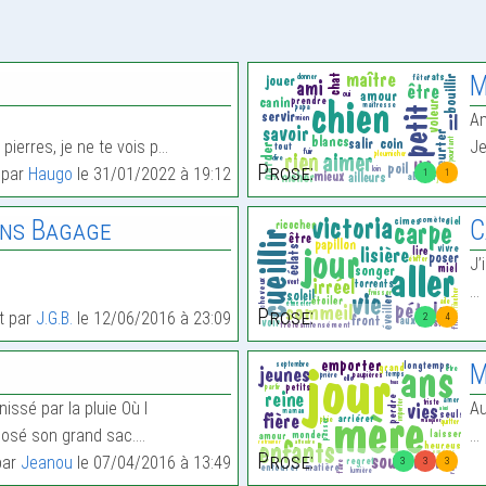
M
Am
pierres, je ne te vois p…
Je
Prose:
t par
Haugo
le 31/01/2022 à 19:12
1
1
ns Bagage
C
J’
…
Prose:
it par
J.G.B.
le 12/06/2016 à 23:09
2
4
M
nissé par la pluie Où l
Au
osé son grand sac.…
…
Prose:
par
Jeanou
le 07/04/2016 à 13:49
3
3
3