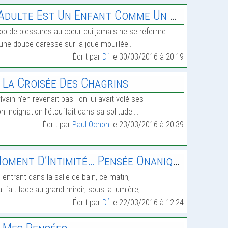
’Adulte Est Un Enfant Comme Un Autre…
op de blessures au cœur qui jamais ne se referme
une douce caresse sur la joue mouillée…
Écrit par
Df
le 30/03/2016 à 20:19
 La Croisée Des Chagrins
lvain n’en revenait pas : on lui avait volé ses
n indignation l’étouffait dans sa solitude.…
Écrit par
Paul Ochon
le 23/03/2016 à 20:39
ment D’Intimité… Pensée Onanique Dédiée À Edwina
 entrant dans la salle de bain, ce matin,
ai fait face au grand miroir, sous la lumière,…
Écrit par
Df
le 22/03/2016 à 12:24