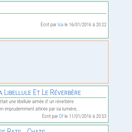
…
Écrit par
Isa
le 16/01/2016 à 20:22
a Libellule Et Le Réverbère
était une libellule aimée d’ un réverbère.
en imprudemment attirée par sa lumière,…
Écrit par
Df
le 11/01/2016 à 20:53
es Rats… Chats