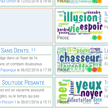
Prose:
Paul Ochon
le 12/02/2016 à 18:56
2
3
I
Il
Pe
Prose:
4
3
 Sans Dents. ! !
L
’âge dans un foyer de l’e
Un
vre, et combien douloureux…
S’
Prose:
l Papangue
le 06/02/2016 à 17:39
3
1
4
e Solitude Pesante
1
ces est un vacarme assourdi
Si
giles, ou le temps qui pas…
La
Prose:
-Plisson-1
le 30/01/2016 à 15:17