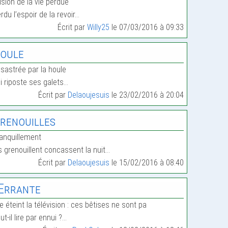
lusion de la vie perdue
rdu l’espoir de la revoir…
Écrit par
Willy25
le 07/03/2016 à 09:33
oule
sastrée par la houle
i riposte ses galets…
Écrit par
Delaoujesuis
le 23/02/2016 à 20:04
renouilles
anquillement
s grenouillent concassent la nuit…
Écrit par
Delaoujesuis
le 15/02/2016 à 08:40
’Errante
le éteint la télévision : ces bêtises ne sont pa
ut-il lire par ennui ?…