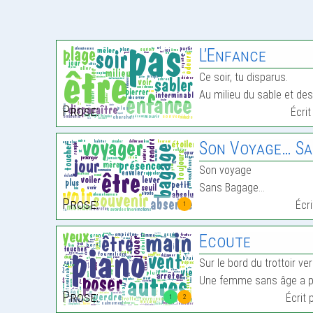
L’Enfance
Ce soir, tu disparus.
Au milieu du sable et des 
Prose:
Écri
Son Voyage… Sa
Son voyage
Sans Bagage…
Prose:
Écr
1
Ecoute
Sur le bord du trottoir ver
Une femme sans âge a p
Prose:
Écrit 
1
2