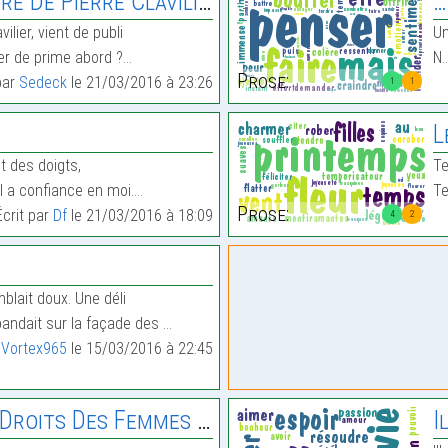
e Clavilier, Le Livre Frondeur.
…
vilier, vient de publi
Un
lier de prime abord ?…
N.
Prose:
par
Sedeck
le 21/03/2016 à 23:26
1
1
L
t des doigts,
Te
il a confiance en moi.…
Te
Prose:
Écrit par
Df
le 21/03/2016 à 18:09
4
2
emblait doux. Une déli
pandait sur la façade des …
r
Vortex965
le 15/03/2016 à 22:45
its Des Femmes : Le Cri
I