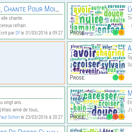
our Moi… Barbara L’Éternelle
L
n elle chante…
Tr
ereux refrain…
… 
Prose:
Écrit par
Df
le 31/03/2016 à 09:27
2
2
A
Sy
So
Prose:
1
2
Mo
eu vingt ans…
En
, j’étais aimé de tous,…
J’
Prose:
Paul Ochon
le 23/03/2016 à 20:27
4
1
4