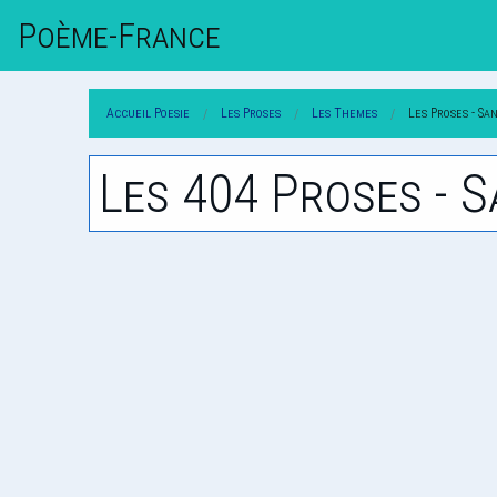
Poème-Fr
Ance
Accueil Poesie
Les Proses
Les Themes
Les Proses - Sa
Les 404 Proses - S