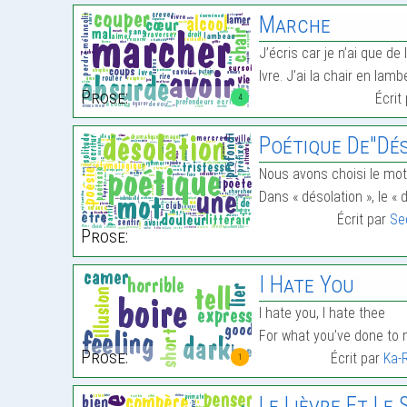
Marche
J’écris car je n’ai que de 
Ivre. J’ai la chair en la
Prose:
Écrit
4
Poétique De"Désolati
Nous avons choisi le mo
Dans « désolation », le «
Écrit par
Se
Prose:
I Hate You
I hate you, I hate thee
For what you’ve done to
Prose:
Écrit par
Ka-
1
Le Lièvre Et Le 