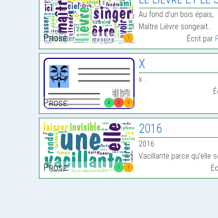
Au fond d’un bois épais,
Maître Lièvre songeait…
Prose:
Écrit par
1
X
x…
É
Prose:
4
2
3
2016
2016
Vacillante parce qu’elle se
Prose:
Éc
1
1