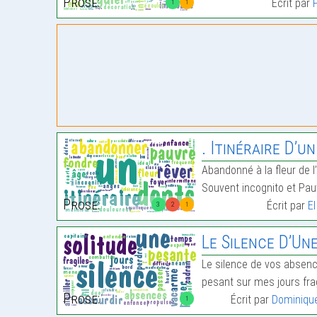
Prose:
Écrit par
1
1
. Itinéraire D’un
Abandonné à la fleur de l
Souvent incognito et Pau
Prose:
Écrit par
E
3
2
1
Le Silence D’Un
Le silence de vos absen
pesant sur mes jours fra
Prose:
Écrit par
Dominique
1