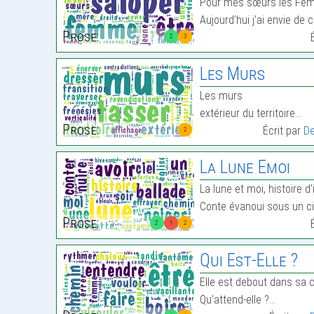
Pour mes sœurs les Fe
Aujourd’hui j’ai envie de
Prose:
2
3
Les Murs
Les murs
extérieur du territoire…
Prose:
Écrit par
De
2
La Lune Emoi
La lune et moi, histoire d’
Conte évanoui sous un cie
Prose:
2
1
2
Qui Est-Elle ?
Elle est debout dans sa c
Qu’attend-elle ?…