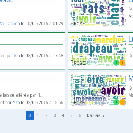
No
At
Prose:
Paul Ochon
le 10/01/2016 à 01:29
L
Il
crit par
Isa
le 03/01/2016 à 17:48
On
Prose:
2
1
M
Qu
 laisse altérée par l’I…
Ma
Prose:
rit par
Yza
le 02/01/2016 à 18:56
4
2
0
1
2
3
4
5
6
Dernière