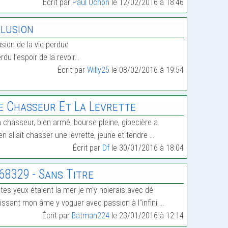
Écrit par
Paul Ochon
le 12/02/2016 à 18:46
llusion
lusion de la vie perdue
rdu l’espoir de la revoir…
Écrit par
Willy25
le 08/02/2016 à 19:54
e Chasseur Et La Levrette
 chasseur, bien armé, bourse pleine, gibecière a
en allait chasser une levrette, jeune et tendre …
Écrit par
Df
le 30/01/2016 à 18:04
68329 - Sans Titre
 tes yeux étaient la mer je m’y noierais avec dé
issant mon âme y voguer avec passion à l"infini …
Écrit par
Batman224
le 23/01/2016 à 12:14