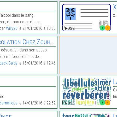
X
l’alcool dans le sang.
x
mbeau, et mon cœur et sur…
Prose:
 par
Willy25
le 21/01/2016 à 18:36
1
1
on Chez Zouhour El Arbi.
t désolation dans son accep
 dé » renforce le sens de…
deck.Gaidy
le 15/01/2016 à 12:46
L
C’
 me…
Bi
Prose:
Rismatique
le 14/01/2016 à 22:52
3
3
Singe
L