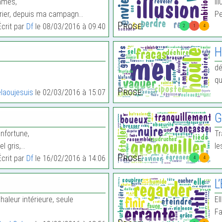
mmes,
Il
 crier, depuis ma campagn…
Pe
Prose:
Écrit par
Df
le 08/03/2016 à 09:40
2
1
4
H
dé
qu
Prose:
laoujesuis
le 02/03/2016 à 15:07
G
infortune,
Tr
l gris,…
le
Prose:
Écrit par
Df
le 16/02/2016 à 14:06
4
4
L
haleur intérieure, seule
El
Fa