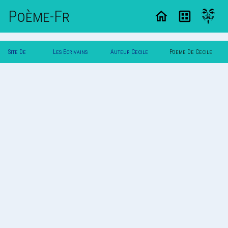
Poème-Fr
Site De
Les Ecrivains
Auteur Cecile
Poeme De Cecile
Poemes
Poetes
Shivas
Shivas