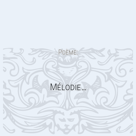
Poème:
Mélodie…