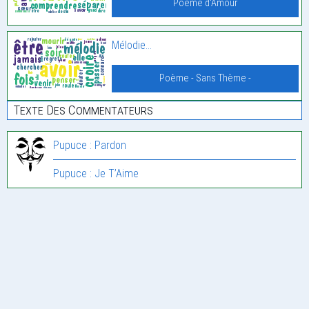
Poème d'Amour
Mélodie…
Poème - Sans Thème -
Texte Des Commentateurs
Pupuce : Pardon
Pupuce : Je T’Aime