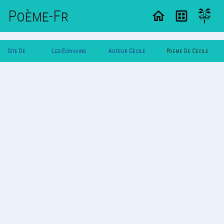
Poème-Fr
Site De
Les Ecrivains
Auteur Cecile
Poeme De Cecile
Poemes
Poetes
Shivas
Shivas