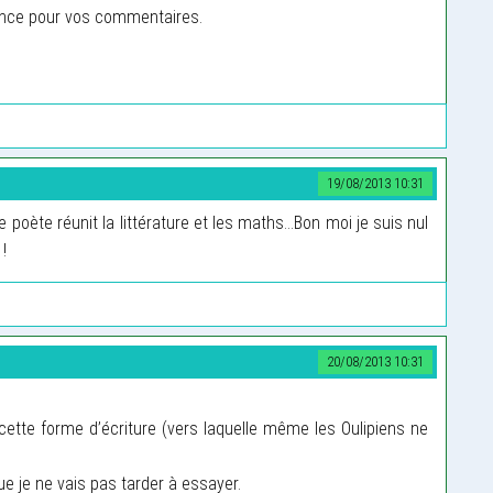
ance pour vos commentaires.
19/08/2013 10:31
le poète réunit la littérature et les maths...Bon moi je suis nul
 !
20/08/2013 10:31
cette forme d’écriture (vers laquelle même les Oulipiens ne
ue je ne vais pas tarder à essayer.