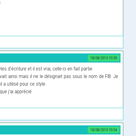
s
18/08/2013 10:50
 d’écriture et il est vrai, celle-ci en fait partie.
vait ainsi mais il ne le désignait pas sous le nom de FIB. Je
 a utilisé pour ce style.
ue j’ai apprécié.
18/08/2013 10:54