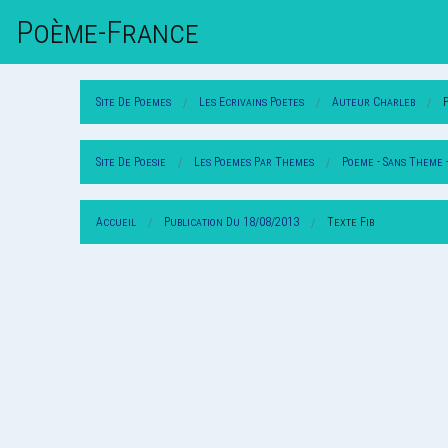
Poème-Fr
Ance
Site De Poemes
Les Ecrivains Poetes
Auteur Charleb
Site De Poesie
Les Poemes Par Themes
Poeme - Sans Theme 
Accueil
Publication Du 18/08/2013
Texte Fib