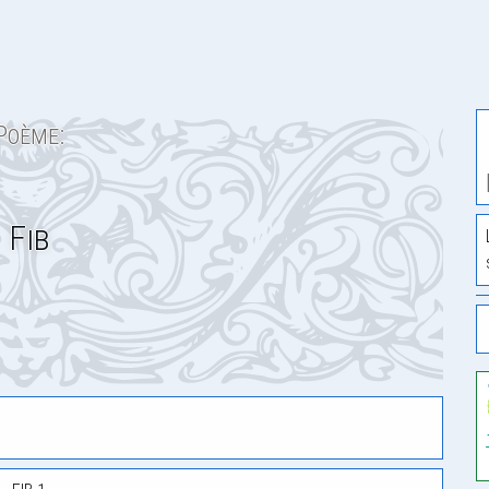
Poème:
Fib