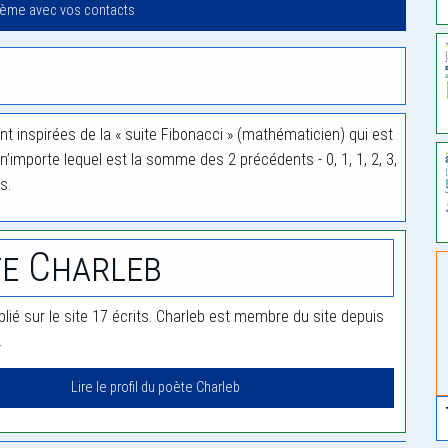
oème avec vos contacts
t inspirées de la « suite Fibonacci » (mathématicien) qui est
importe lequel est la somme des 2 précédents - 0, 1, 1, 2, 3,
s.
e Charleb
lié sur le site 17 écrits. Charleb est membre du site depuis
.
Lire le profil du poète Charleb