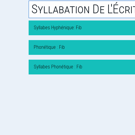
Syllabation De L'Écri
Syllabes Hyphénique: Fib
Phonétique : Fib
Syllabes Phonétique : Fib