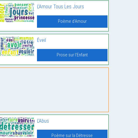
L’Amour Tous Les Jours
Poème d'Amour
Éveil
Prose sur l'Enfant
L’Abus
Poème sur la Détresse