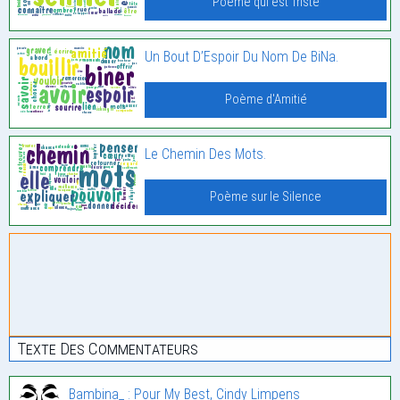
Poème qui est Triste
Un Bout D’Espoir Du Nom De BiNa.
Poème d'Amitié
Le Chemin Des Mots.
Poème sur le Silence
Texte Des Commentateurs
Bambina_ : Pour My Best, Cindy Limpens