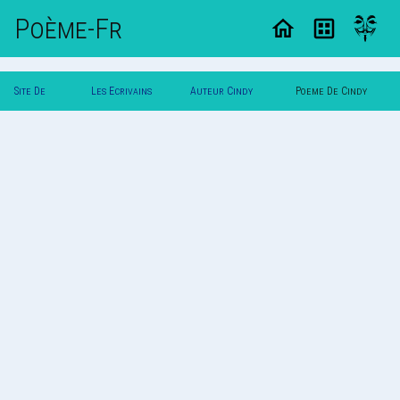
Poème-Fr
Site De
Les Ecrivains
Auteur Cindy
Poeme De Cindy
Poemes
Poetes
Limpens
Limpens