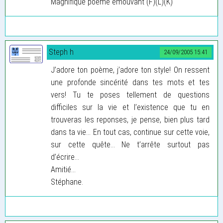
Magnifique poeme emouvant (F)(L)(K)
Steph h
24/09/2005 15:41
J’adore ton poème, j’adore ton style! On ressent
une profonde sincérité dans tes mots et tes
vers! Tu te poses tellement de questions
difficiles sur la vie et l’existence que tu en
trouveras les reponses, je pense, bien plus tard
dans ta vie... En tout cas, continue sur cette voie,
sur cette quête... Ne t’arrête surtout pas
d’écrire...
Amitié...
Stéphane.