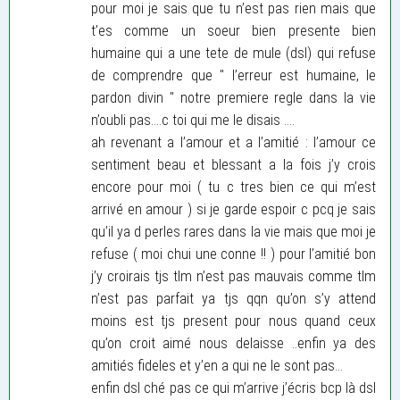
pour moi je sais que tu n’est pas rien mais que
t’es comme un soeur bien presente bien
humaine qui a une tete de mule (dsl) qui refuse
de comprendre que " l’erreur est humaine, le
pardon divin " notre premiere regle dans la vie
n’oubli pas....c toi qui me le disais ....
ah revenant a l’amour et a l’amitié : l’amour ce
sentiment beau et blessant a la fois j’y crois
encore pour moi ( tu c tres bien ce qui m’est
arrivé en amour ) si je garde espoir c pcq je sais
qu’il ya d perles rares dans la vie mais que moi je
refuse ( moi chui une conne !! ) pour l’amitié bon
j’y croirais tjs tlm n’est pas mauvais comme tlm
n’est pas parfait ya tjs qqn qu’on s’y attend
moins est tjs present pour nous quand ceux
qu’on croit aimé nous delaisse ..enfin ya des
amitiés fideles et y’en a qui ne le sont pas...
enfin dsl ché pas ce qui m’arrive j’écris bcp là dsl