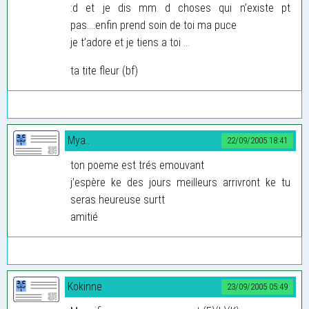
:d et je dis mm d choses qui n’existe pt
pas....enfin prend soin de toi ma puce
je t’adore et je tiens a toi ...
ta tite fleur (bf)
Mya..
22/09/2005 18:41
ton poeme est trés emouvant
j’espère ke des jours meilleurs arrivront ke tu
seras heureuse surtt
amitié
Kokinne
23/09/2005 05:49