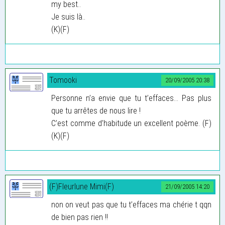
my best..
Je suis là..
(K)(F)
Tomooki
20/09/2005 20:38
Personne n’a envie que tu t’effaces... Pas plus
que tu arrêtes de nous lire !
C’est comme d’habitude un excellent poème. (F)
(K)(F)
(F)Fleurlune Mimi(F)
21/09/2005 14:20
non on veut pas que tu t’effaces ma chérie t qqn
de bien pas rien !!