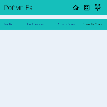
Poème-Fr
Site De
Les Ecrivains
Auteur Clara
Poeme De Clara
Poemes
Poetes
A
A