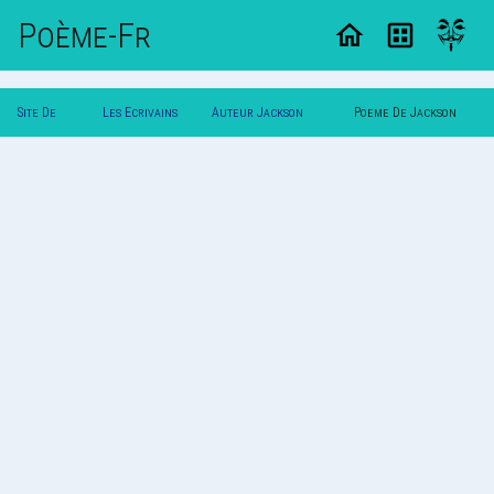
Poème-Fr
Site De
Les Ecrivains
Auteur Jackson
Poeme De Jackson
Poemes
Poetes
Heartbeast
Heartbeast