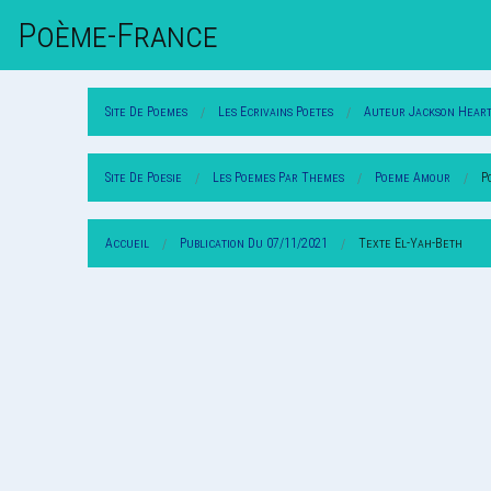
Poème-Fr
Ance
Site De Poemes
Les Ecrivains Poetes
Auteur Jackson Heart
Site De Poesie
Les Poemes Par Themes
Poeme Amour
P
Accueil
Publication Du 07/11/2021
Texte El-Yah-Beth