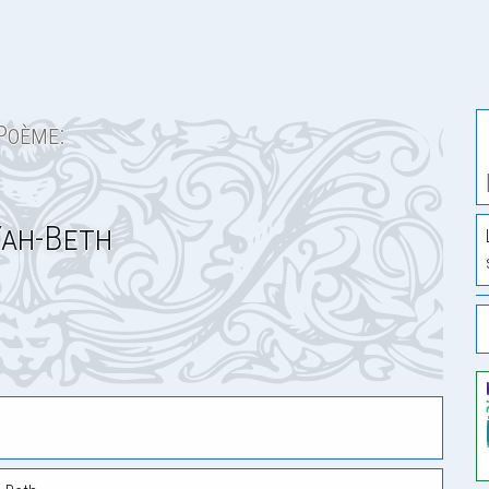
Poème:
Yah-Beth