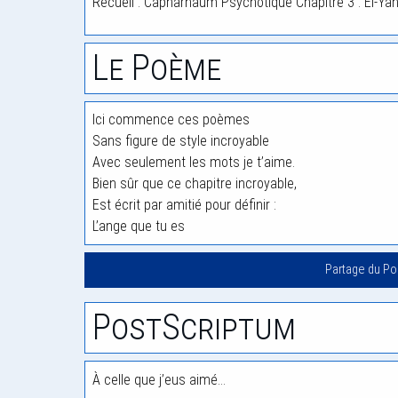
Recueil : Capharnaüm Psychotique Chapitre 3 : El-Ya
Le Poème
Ici commence ces poèmes
Sans figure de style incroyable
Avec seulement les mots je t’aime.
Bien sûr que ce chapitre incroyable,
Est écrit par amitié pour définir :
L’ange que tu es
Partage du P
PostScriptum
À celle que j’eus aimé…