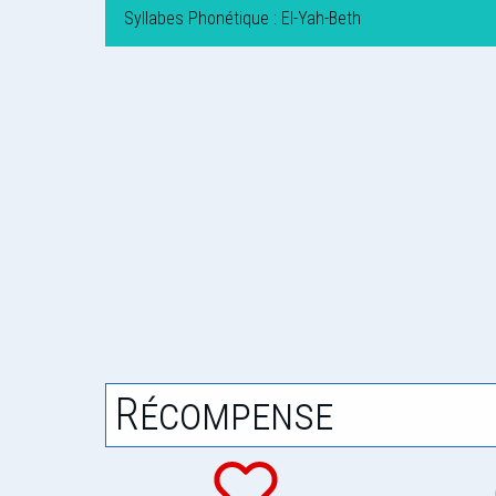
Syllabes Phonétique : El-Yah-Beth
Récompense