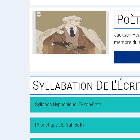
Poèt
Jackson Hear
membre du si
Syllabation De L'Écri
Syllabes Hyphénique: El-Yah-Beth
Phonétique : El-Yah-Beth