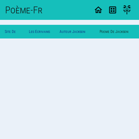
Poème-Fr
Site De
Les Ecrivains
Auteur Jackson
Poeme De Jackson
Poemes
Poetes
Heartbeast
Heartbeast