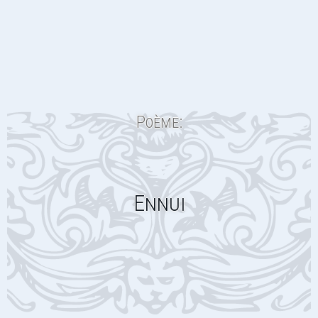
Poème:
Ennui