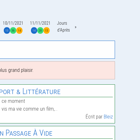
10/11/2021
11/11/2021
Jours
d'Après
13
36
14
14
28
13
us grand plaisir.
port & Littérature
n ce moment
 vis ma vie comme un film,…
Écrit par
Bleiz
n Passage À Vide