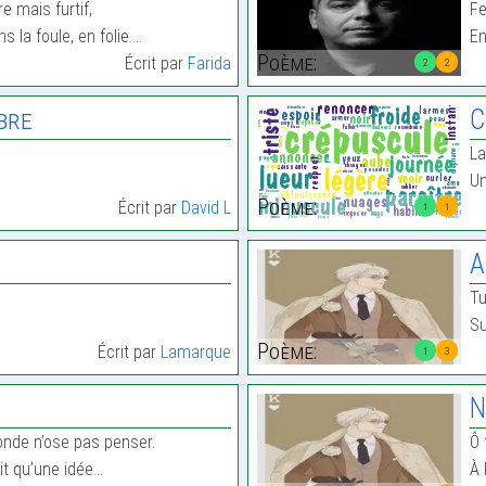
e mais furtif,
Fe
s la foule, en folie.…
En
Poème:
Écrit par
Farida
2
2
bre
C
La
Un
Poème:
Écrit par
David L
1
1
A
Tu
…
Su
Poème:
Écrit par
Lamarque
1
3
N
onde n’ose pas penser.
Ô 
ait qu’une idée…
À 