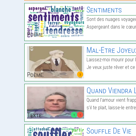
Sentiments
Sont des nuages voyageur
Aspergeant dans le cœ
Poème:
Mal-Etre Joyeu
Laissez-moi mourir pour le
Je veux juste rêver et ce 
Poème:
3
Quand Viendra 
Quand l’amour vient frapp
s’il te plait, laisse-le entre
Texte:
1
1
Souffle De Vie