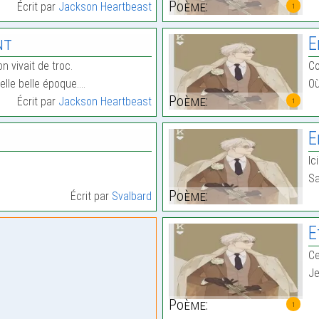
Poème:
Écrit par
Jackson Heartbeast
1
nt
E
n vivait de troc.
Co
elle belle époque.…
Où
Poème:
Écrit par
Jackson Heartbeast
1
E
I
Sa
Poème:
Écrit par
Svalbard
E
Ce
Je
Poème:
1