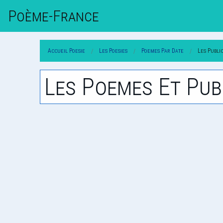
Poème-Fr
Ance
Accueil Poesie
Les Poesies
Poemes Par Date
Les Publi
Les Poemes Et Pub