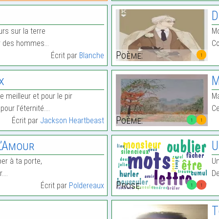
D
s sur la terre
Mo
ur des hommes…
Co
Poème:
Écrit par
Blanche
1
x
M
 meilleur et pour le pir
Ma
pour l’éternité.…
Ce
Poème:
Écrit par
Jackson Heartbeast
1
1
L’Amour
U
er à ta porte,
Un
r.…
De
Prose:
Écrit par
Poldereaux
1
1
T