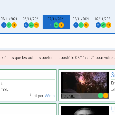
05/11/2021
06/11/2021
07/11/2021
08/11/2021
09/11/2021
19
16
8
17
24
19
28
44
30
20
30
16
12
42
19
ux écrits que les auteurs poètes ont posté le 07/11/2021 pour votre pl
S
me,
E
arme,…
Je
Poème:
Écrit par
Mémo
1
1
U