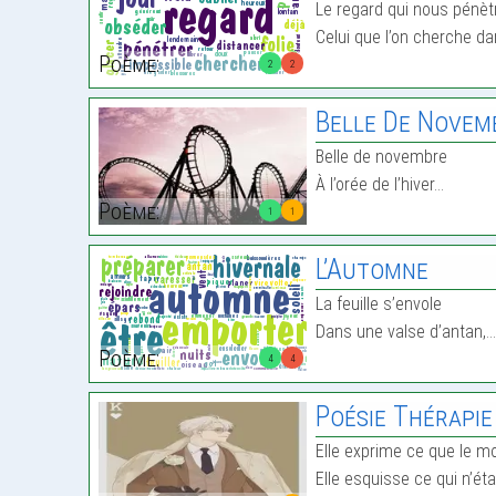
Le regard qui nous pénètr
Celui que l’on cherche dan
Poème:
2
2
Belle De Novem
Belle de novembre
À l’orée de l’hiver…
Poème:
1
1
L’Automne
La feuille s’envole
Dans une valse d’antan,
Poème:
4
4
Poésie Thérapie
Elle exprime ce que le m
Elle esquisse ce qui n’ét