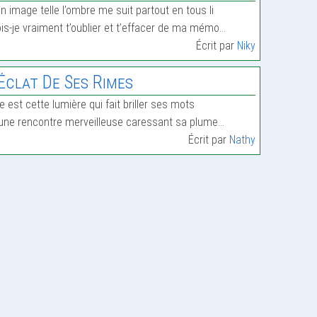
n image telle l’ombre me suit partout en tous li
is-je vraiment t’oublier et t’effacer de ma mémo…
Écrit par
Niky
’Éclat De Ses Rimes
le est cette lumière qui fait briller ses mots
une rencontre merveilleuse caressant sa plume…
Écrit par
Nathy