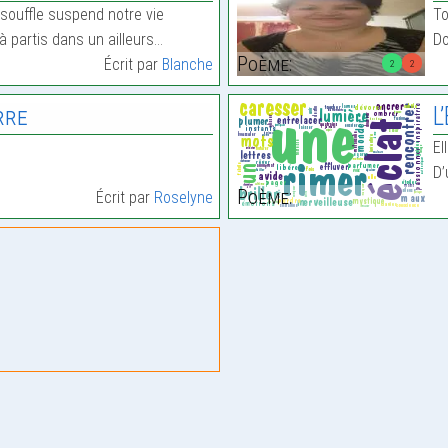
souffle suspend notre vie
To
à partis dans un ailleurs…
Do
Poème:
Écrit par
Blanche
2
2
rre
L
El
D’
Poème:
Écrit par
Roselyne