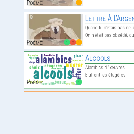
Poème:
1
Lettre À L’Arge
Quand tu n’étais pas né, o
On n’était pas obsédé, qu
Poème:
1
2
1
Alcools
Alambics d ’ œuvres
Bluffent les étagères…
Poème:
1