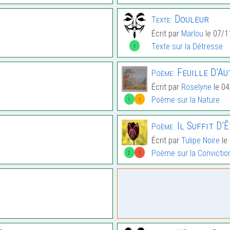
Douleur
Texte:
Écrit par
Marlou
le 07/1
Texte sur la Détresse
1
Feuille D’A
Poème:
Écrit par
Roselyne
le 04
Poème sur la Nature
1
1
Il Suffit D’Ê
Poème:
Écrit par
Tulipe Noire
le
Poème sur la Convictio
2
1