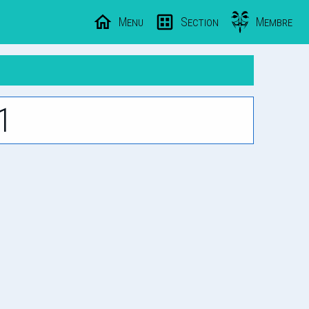
Menu
Section
Membre
1