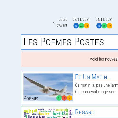
Jours
03/11/2021
04/11/2021
d'Avant
16
22
13
15
18
10
Les Poemes Postes
Voici les nouvea
Et Un Matin…
Ce matin-là, pas une lar
Chacun avait rangé son 
Poème:
5
3
2
Regard