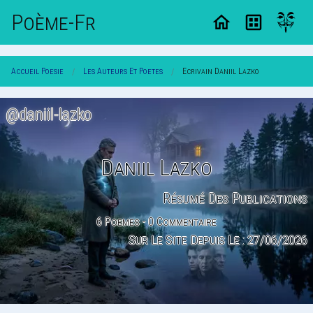
Poème-Fr
Accueil Poesie
Les Auteurs Et Poetes
Ecrivain Daniil Lazko
@daniil-lazko
Daniil Lazko
Résumé Des Publications
6 Poemes - 0 Commentaire
Sur Le Site Depuis Le : 27/06/2026