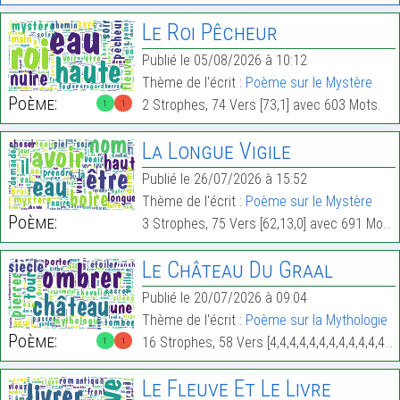
Le Roi Pêcheur
Publié le 05/08/2026 à 10:12
Thème de l'écrit :
Poème sur le Mystère
Poème:
2 Strophes, 74 Vers [73,1] avec 603 Mots.
1
1
La Longue Vigile
Publié le 26/07/2026 à 15:52
Thème de l'écrit :
Poème sur le Mystère
Poème:
3 Strophes, 75 Vers [62,13,0] avec 691 Mots.
Le Château Du Graal
Publié le 20/07/2026 à 09:04
Thème de l'écrit :
Poème sur la Mythologie
Poème:
16 Strophes, 58 Vers [4,4,4,4,4,4,4,4,4,4,4,4,4,4,2,0] avec 488 Mots.
1
1
Le Fleuve Et Le Livre