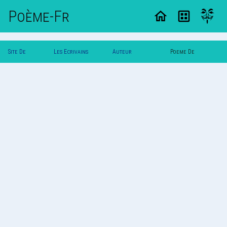
Poème-Fr
Site De
Les Ecrivains
Auteur
Poeme De
Poemes
Poetes
Floriane.au
Floriane.au