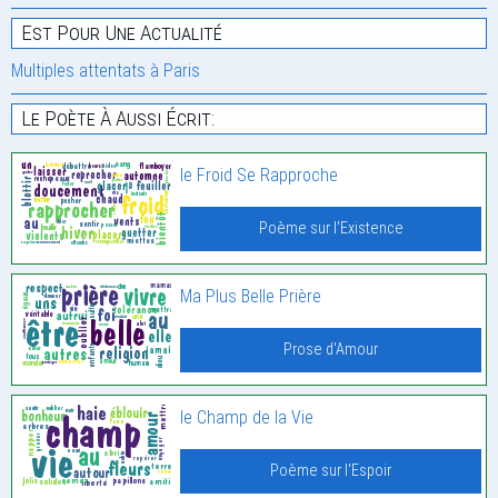
Est Pour Une Actualité
Multiples attentats à Paris
Le Poète À Aussi Écrit:
le Froid Se Rapproche
Poème sur l'Existence
Ma Plus Belle Prière
Prose d'Amour
le Champ de la Vie
Poème sur l'Espoir