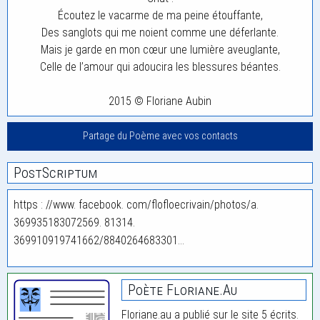
Écoutez le vacarme de ma peine étouffante,
Des sanglots qui me noient comme une déferlante.
Mais je garde en mon cœur une lumière aveuglante,
Celle de l’amour qui adoucira les blessures béantes.
2015 © Floriane Aubin
Partage du Poème avec vos contacts
PostScriptum
https : //www. facebook. com/flofloecrivain/photos/a.
369935183072569. 81314.
369910919741662/8840264683301…
Poète Floriane.au
Floriane.au a publié sur le site 5 écrits.