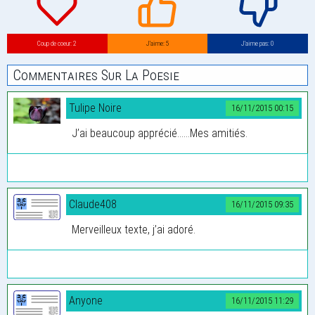
Coup de coeur: 2
J’aime: 5
J’aime pas: 0
Commentaires Sur La Poesie
Tulipe Noire
16/11/2015 00:15
J’ai beaucoup apprécié......Mes amitiés.
Claude408
16/11/2015 09:35
Merveilleux texte, j’ai adoré.
Anyone
16/11/2015 11:29