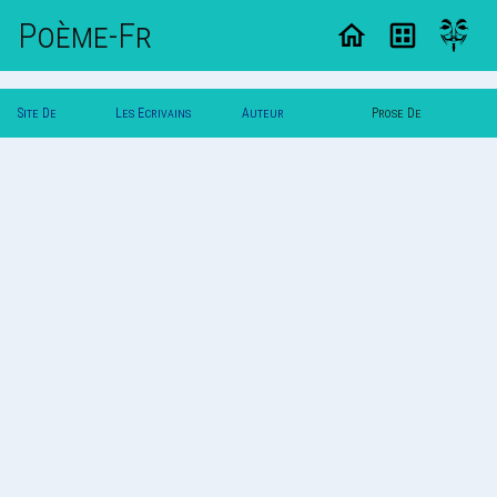
Poème-Fr
Site De
Les Ecrivains
Auteur
Prose De
Poemes
Poetes
Sedeck.gaidy
Sedeck.gaidy