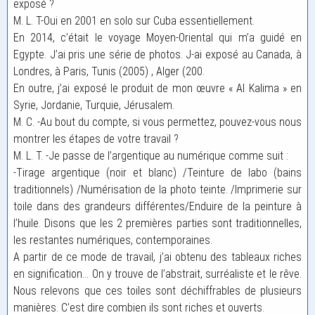
exposé ?
M. L. T-Oui en 2001 en solo sur Cuba essentiellement.
En 2014, c’était le voyage Moyen-Oriental qui m’a guidé en
Egypte. J’ai pris une série de photos. J-ai exposé au Canada, à
Londres, à Paris, Tunis (2005) , Alger (200.
En outre, j’ai exposé le produit de mon œuvre « Al Kalima » en
Syrie, Jordanie, Turquie, Jérusalem.
M. C. -Au bout du compte, si vous permettez, pouvez-vous nous
montrer les étapes de votre travail ?
M. L. T. -Je passe de l’argentique au numérique comme suit :
-Tirage argentique (noir et blanc) /Teinture de labo (bains
traditionnels) /Numérisation de la photo teinte. /Imprimerie sur
toile dans des grandeurs différentes/Enduire de la peinture à
l’huile. Disons que les 2 premières parties sont traditionnelles,
les restantes numériques, contemporaines.
A partir de ce mode de travail, j’ai obtenu des tableaux riches
en signification… On y trouve de l’abstrait, surréaliste et le rêve.
Nous relevons que ces toiles sont déchiffrables de plusieurs
manières. C’est dire combien ils sont riches et ouverts.