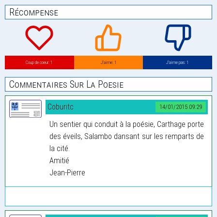
Récompense
Coup de coeur: 1
J’aime: 1
J’aime pas: 1
Commentaires Sur La Poesie
Coburitc
14/01/2015 09:29
Un sentier qui conduit à la poésie, Carthage porte
des éveils, Salambo dansant sur les remparts de
la cité.
Amitié
Jean-Pierre