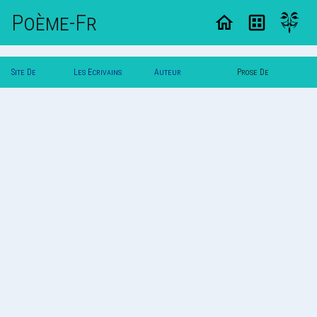
Poème-Fr
Site De
Les Ecrivains
Auteur
Prose De
Poemes
Poetes
Sedeck.gaidy
Sedeck.gaidy