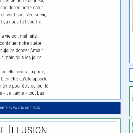
a clef de notre bonheur,
vons donné notre cœur.
ne veut pas, s’en servir,
 ça nous fait souffrir.
a vie soit mal faite,
ontinuer notre quête.
toujours donner Amour
ur, mais tous les jours…
, où elle ouvrira la porte,
 bien-être qu’elle apporte.
 âme pour être ce jour-là,
re « Je t’aime » tout bas !
oème avec vos contacts
e Illusion