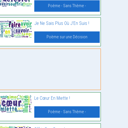
Poème - Sans Thème -
Je Ne Sais Plus Où J’En Suis !
Poème sur une Décision
Le Cœur En Miette !
Poème - Sans Thème -