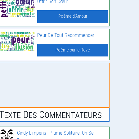
Offrir Son Cœur !
Poème d'Amour
Peur De Tout Recommencer !
Poème sur le Reve
Texte Des Commentateurs
Cindy Limpens : Plume Solitaire, On Se