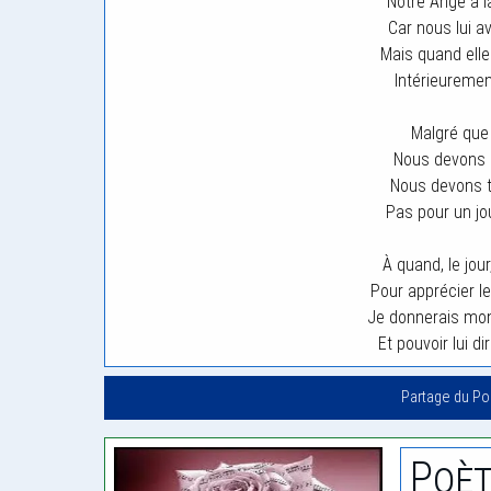
Notre Ange à l
Car nous lui a
Mais quand elle 
Intérieurement
Malgré que l
Nous devons c
Nous devons 
Pas pour un jo
À quand, le jour
Pour apprécier le
Je donnerais mon
Et pouvoir lui di
Partage du P
Poèt