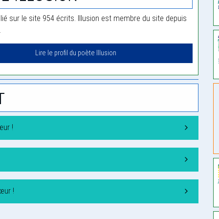
blié sur le site 954 écrits. Illusion est membre du site depuis
.
Lire le profil du poète Illusion
t
ur !
œur !