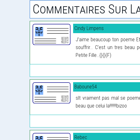
Commentaires Sur La
Cindy Limpens
J’aime beaucoup ton poeme Et j
souffrir... C’est un tres beau
Petite Fille...{}{}(F)
Baboune54
slt vraiment pas mal se poeme 
beau que celui la!!!!!!!bizoo
Rebec