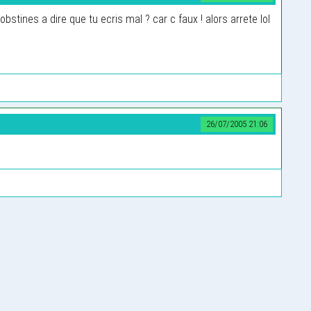
’obstines a dire que tu ecris mal ? car c faux ! alors arrete lol
26/07/2005 21:06