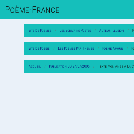
Poème-Fr
Ance
Site De Poemes
Les Ecrivains Poetes
Auteur Illusion
P
Site De Poesie
Les Poemes Par Themes
Poeme Amour
P
Accueil
Publication Du 24/07/2005
Texte Mon Ange A La C