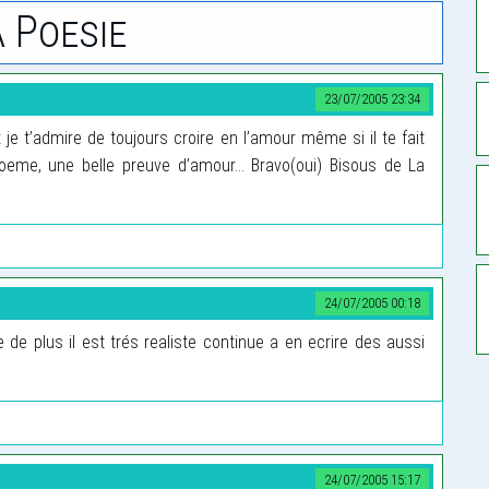
 Poesie
23/07/2005 23:34
e t’admire de toujours croire en l’amour même si il te fait
 poeme, une belle preuve d’amour... Bravo(oui) Bisous de La
24/07/2005 00:18
de plus il est trés realiste continue a en ecrire des aussi
24/07/2005 15:17