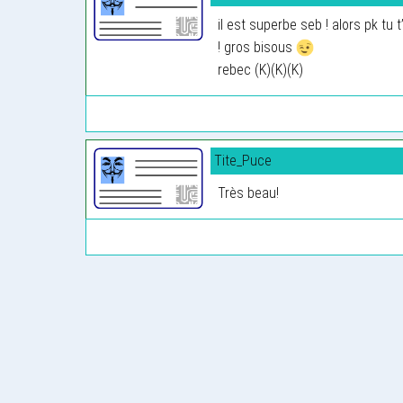
il est superbe seb ! alors pk tu t
! gros bisous
rebec (K)(K)(K)
Tite_Puce
Très beau!