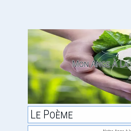
Mon Ange À La 
Le Poème